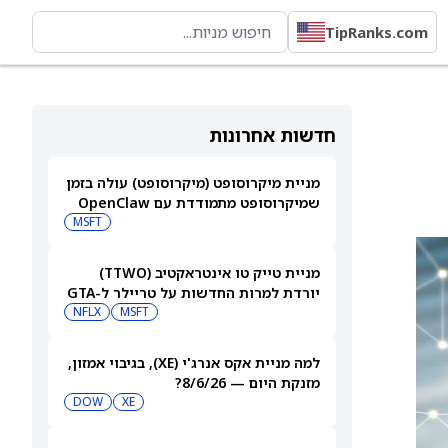
TipRanks.com
חדשות אחרונות
מניית מיקרוסופט (מיקרוסופט) עולה בזמן
שמיקרוסופט מתמודדת עם OpenClaw
MSFT
מניית טייק טו אינטראקטיב (TTWO)
יורדת למרות החדשות על טריילר ל-GTA
VI שיגיע לנטפליקס
MSFT
NFLX
למה מניית אקס אנרג'י (XE), בגיבוי אמזון,
מזנקת היום — 8/6/26?
DOW
XE