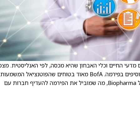
מדעי החיים וכלי האבחון שהיא מכסה, לפי האנליסטית. מצפ
שהאתגרים ידעו ושהשווקים יתייצבו עד 2026, מוסיפים בפירמה. BofA מאוד בטוחים שהפוטנציאל המשמעות
ביותר לצמיחה בתחום יגיע מחידוש ההוצאות של Biopharma, מה שמוביל את הפירמה להעדיף חברות עם