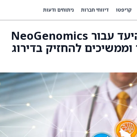
קריפטו
דיווחי חברות
ניתוחים ודעות
BofA העלו את מחיר היעד עבור NeoGenomics
-11 ל-13 דולר וממשיכים להחזיק בדירוג