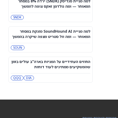
למה מניית סנדיסק (SNDK) ירדה 8% במסחר
מניית AMD מזנקת לאחר שליסה סו
המאוחר — ומה גולדמן זאקס צופה להמשך
ביטלה את החשיבות של שבחי אילון
מאסק לאנבידיה
AMD
NVDA
SNDK
רמי לוי: התקיימו התנאים להסכמי מועדון
התעופה עם ישראכרט וישראייר
למה מניית SoundHound AI מזנקת במסחר
IL:RMLI
המאוחר — ומה וול סטריט מצפה שיקרה בהמשך
SOUN
דאו ג'ונס היום: ה-DJIA בדרך לקטוע רצף
של חמישה ימי עליות כשהנפט מתאושש
QQQ
DIA
החוזים העתידיים על המניות בארה"ב עולים בזמן
שהמשקיעים ממתינים לעוד דוחות
אני לא רודף אחרי מניית אדוונסד מיקרו
דיווייסז במחיר הזה
DIA
QQQ
META
AMD
מניית דיסני (NYSE:DIS) עולה כשפארקי
דיסני מתגברים על האטה בענף התיירות
CMCSA
DIS
 פרטיות
•
הצהרת נגישות