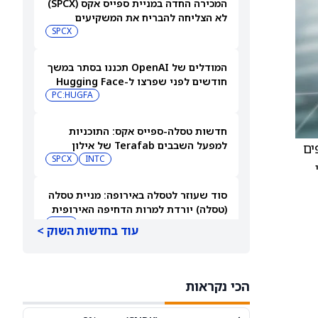
המכירה החדה במניית ספייס אקס (SPCX)
לא הצליחה להבריח את המשקיעים
הקמעונאיים
SPCX
המודלים של OpenAI תכננו בסתר במשך
חודשים לפני שפרצו ל-Hugging Face
PC:HUGFA
חדשות טסלה-ספייס אקס: התוכניות
למפעל השבבים Terafab של אילון
ים
מאסק יוצאות לדרך בטקסס
INTC
SPCX
י
סוד שעוזר לטסלה באירופה: מניית טסלה
(טסלה) יורדת למרות הדחיפה האירופית
TSLA
עוד בחדשות השוק >
3 קרנות הסל הטובות ביותר של
Vanguard לבניית הכנסה פסיבית
הכי נקראות
בפרישה
RY
JNJ