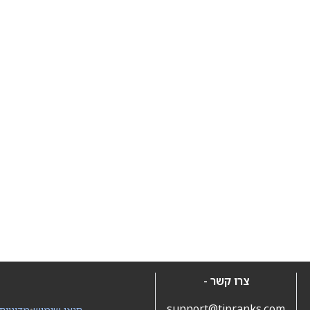
צרו קשר -
support@tipranks.com
תנאי שימוש
•
מדיניות