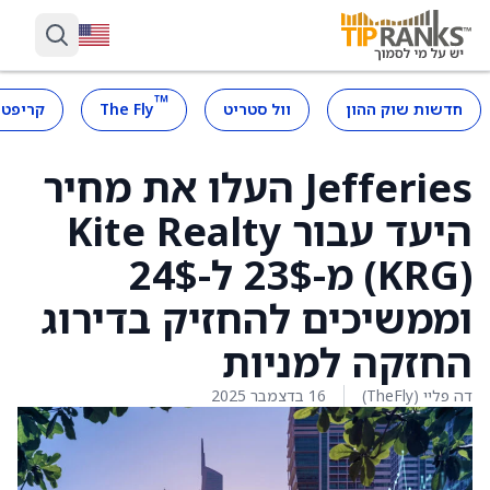
™
חדשות שוק ההון
וול סטריט
The Fly
קריפטו
Jefferies העלו את מחיר
היעד עבור Kite Realty
(KRG) מ-23$ ל-24$
וממשיכים להחזיק בדירוג
החזקה למניות
דה פליי (TheFly)
16 בדצמבר 2025