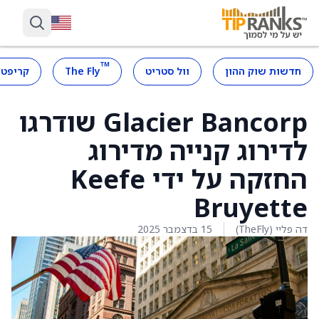
™
חדשות שוק ההון
וול סטריט
The Fly
קריפטו
Glacier Bancorp שודרגו
לדירוג קנייה מדירוג
החזקה על ידי Keefe
Bruyette
דה פליי (TheFly)
15 בדצמבר 2025