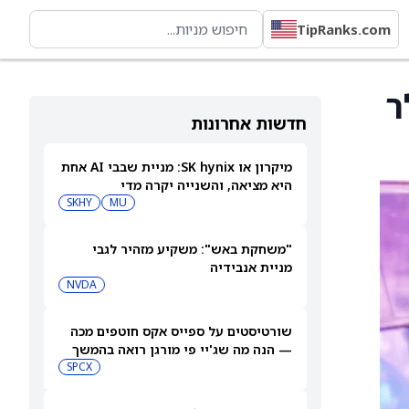
TipRanks.com
 IAC ל-46 דולר
חדשות אחרונות
מיקרון או SK hynix: מניית שבבי AI אחת
היא מציאה, והשנייה יקרה מדי
SKHY
MU
"משחקת באש": משקיע מזהיר לגבי
מניית אנבידיה
NVDA
שורטיסטים על ספייס אקס חוטפים מכה
— הנה מה שג'יי פי מורגן רואה בהמשך
SPCX