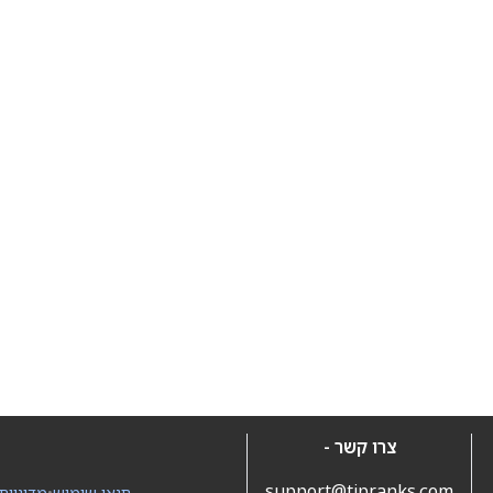
צרו קשר -
support@tipranks.com
תנאי שימוש
•
מדיניות