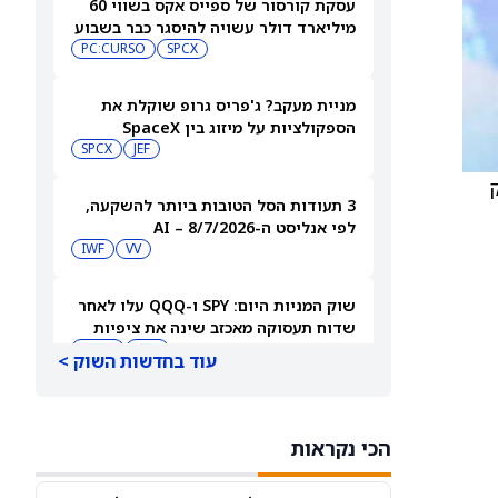
עסקת קורסור של ספייס אקס בשווי 60
מיליארד דולר עשויה להיסגר כבר בשבוע
הבא… אבל המותג Cursor עלול להיעלם
SPCX
PC:CURSO
מניית מעקב? ג'פריס גרופ שוקלת את
הספקולציות על מיזוג בין SpaceX
לטסלה
JEF
SPCX
3 תעודות הסל הטובות ביותר להשקעה,
לפי אנליסט ה-AI – 8/7/2026
IWF
VV
שוק המניות היום: SPY ו-QQQ עלו לאחר
שדוח תעסוקה מאכזב שינה את ציפיות
הריבית
DIA
QQQ
עוד בחדשות השוק >
מניות מחשוב קוונטי מזנקות כשוושינגטון
בוחנת הגדלת המימון ב-68%
הכי נקראות
QBTS
IONQ