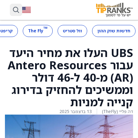
™
חדשות שוק ההון
וול סטריט
The Fly
קריפטו
UBS העלו את מחיר היעד
עבור Antero Resources
(AR) מ-40 ל-46 דולר
וממשיכים להחזיק בדירוג
קנייה למניות
דה פליי (TheFly)
13 בדצמבר 2025