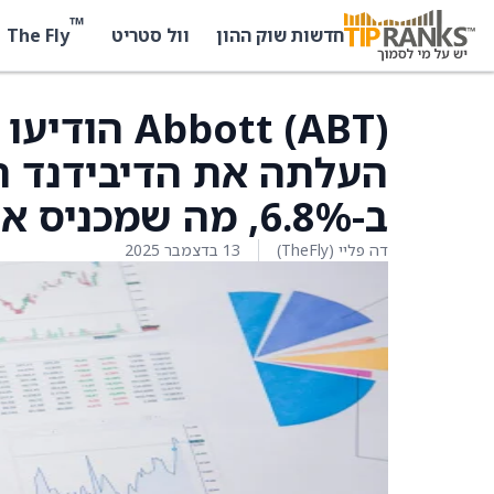
™
The Fly
חדשות שוק ההון
וול סטריט
bbott (ABT
העלתה את הדיבידנד ה
ב-6.8%, מה שמכניס אותו ל-63 סנט למניה
דה פליי (TheFly)
13 בדצמבר 2025