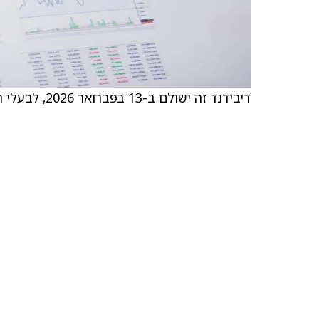
דיבידנד זה ישולם ב-13 בפברואר 2026, לבעלי המניות הרשומים בסוף יום העסקים ב-15 בינואר 2026.