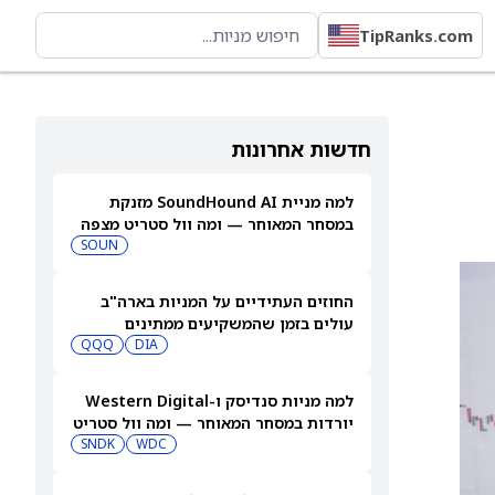
TipRanks.com
חדשות אחרונות
למה מניית SoundHound AI מזנקת
במסחר המאוחר — ומה וול סטריט מצפה
שיקרה בהמשך
SOUN
החוזים העתידיים על המניות בארה"ב
עולים בזמן שהמשקיעים ממתינים
לדוחות נוספים
DIA
QQQ
למה מניות סנדיסק ו-Western Digital
יורדות במסחר המאוחר — ומה וול סטריט
צופה בהמשך
WDC
SNDK