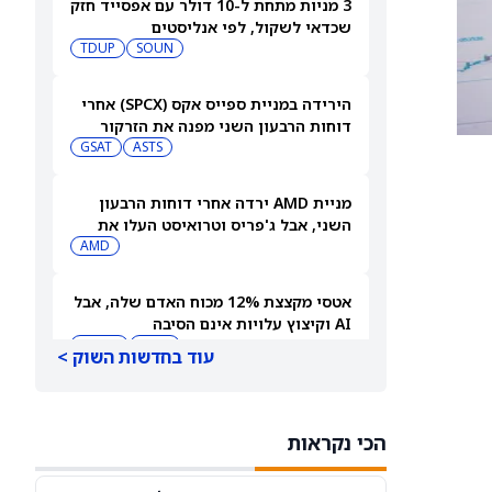
3 מניות מתחת ל-10 דולר עם אפסייד חזק
שכדאי לשקול, לפי אנליסטים
TDUP
SOUN
הירידה במניית ספייס אקס (SPCX) אחרי
דוחות הרבעון השני מפנה את הזרקור
ASTS
לקרנות סל חלל עם חשיפה גבוהה
GSAT
מניית AMD ירדה אחרי דוחות הרבעון
השני, אבל ג'פריס וטרואיסט העלו את
מחירי היעד. הנה הסיבה
AMD
אטסי מקצצת 12% מכוח האדם שלה, אבל
AI וקיצוץ עלויות אינם הסיבה
AMZN
WMT
עוד בחדשות השוק >
"שאפתנות מגיעה עם מחיר", מזהיר
אנליסט וולס פרגו לאחר שהוריד את
הכי נקראות
NVDA
מחיר היעד למניית אנבידיה (אנבידיה)
SPCX