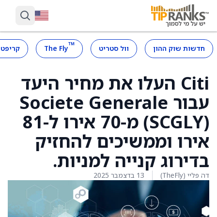
™
חדשות שוק ההון
וול סטריט
The Fly
קריפטו
Citi העלו את מחיר היעד
עבור Societe Generale
(SCGLY) מ-70 אירו ל-81
אירו וממשיכים להחזיק
בדירוג קנייה למניות.
דה פליי (TheFly)
13 בדצמבר 2025