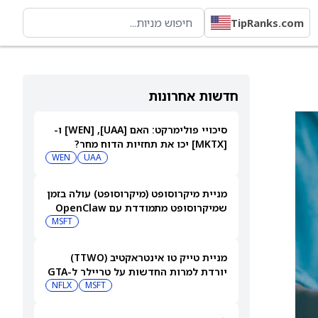
TipRanks.com
חדשות אחרונות
סיכויי פולימרקט: האם [UAA], ‏[WEN] ו-
[MKTX] יכו את תחזיות הדוח מחר?
WEN
UAA
מניית מיקרוסופט (מיקרוסופט) עולה בזמן
שמיקרוסופט מתמודדת עם OpenClaw
MSFT
מניית טייק טו אינטראקטיב (TTWO)
יורדת למרות החדשות על טריילר ל-GTA
VI שיגיע לנטפליקס
MSFT
NFLX