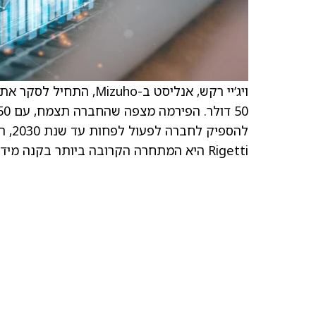
Rigetti היא המתחרה הקרובה ביותר בקנה מידה של מחשוב קוונטי מוליך-על ל-IBM ו-Google.