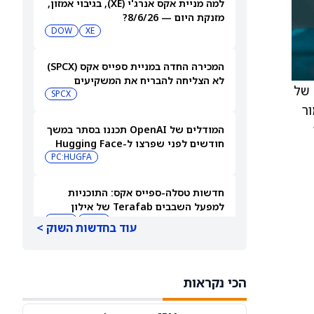
למה מניית אקס אנרג'י (XE), בגיבוי אמזון,
מזנקת היום — 8/6/26?
DOW
XE
המכירה החדה במניית ספייס אקס (SPCX)
לא הצליחה להבריח את המשקיעים
מחיר יעד של
הקמעונאיים
SPCX
מור
י
המודלים של OpenAI תכננו בסתר במשך
חודשים לפני שפרצו ל-Hugging Face
PC:HUGFA
חדשות טסלה-ספייס אקס: התוכניות
למפעל השבבים Terafab של אילון
מאסק יוצאות לדרך בטקסס
INTC
SPCX
עוד בחדשות השוק >
סוד שעוזר לטסלה באירופה: מניית טסלה
(טסלה) יורדת למרות הדחיפה האירופית
הכי נקראות
TSLA