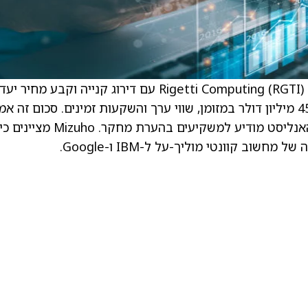
ויג’יי רקש, אנליסט ב-Mizuho, התחיל לסקר את Rigetti Computing (RGTI) עם דירוג קנייה וקבע 
50 דולר. הפירמה מצפה שהחברה תצמח, עם 450 מיליון דולר במזומן, שווי ערך והשקעות זמינים. סכום זה א
להספיק לחברה לפעול לפחות עד שנת 2030, האנליסט מודיע למשקיעים בהערת מחקר. Mizuho מציינים כ