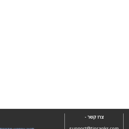
צרו קשר -
support@tipranks.com
תנאי שימוש
•
מדיניות