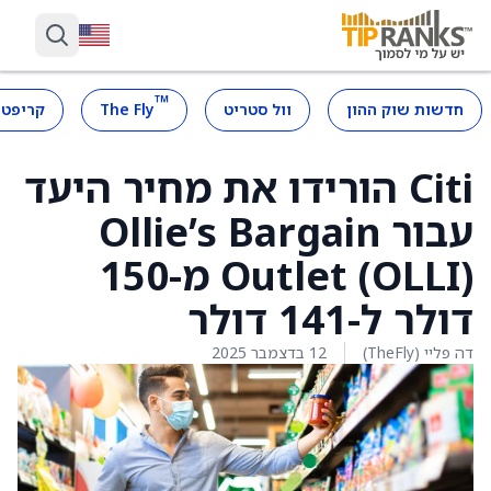
™
חדשות שוק ההון
וול סטריט
The Fly
קריפטו
Citi הורידו את מחיר היעד
עבור Ollie’s Bargain
Outlet (OLLI) מ-150
דולר ל-141 דולר
דה פליי (TheFly)
12 בדצמבר 2025