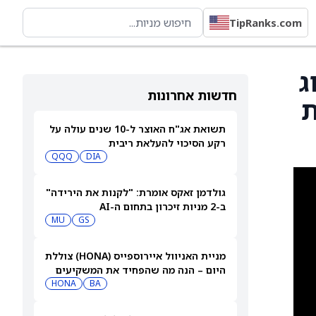
TipRanks.com
ם דירוג
חדשות אחרונות
ת
תשואת אג"ח האוצר ל-10 שנים עולה על
רקע הסיכוי להעלאת ריבית
QQQ
DIA
גולדמן זאקס אומרת: "לקנות את הירידה"
ב-2 מניות זיכרון בתחום ה-AI
MU
GS
מניית האניוול איירוספייס (HONA) צוללת
היום – הנה מה שהפחיד את המשקיעים
HONA
BA