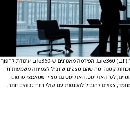
DA Davidson קבעו מחיר יעד של 94 דולר עבור Life360 (LIF). הפירמה מאמינים ש-Life360 עומדת להפוך
נוכחות קטנה, מה שהם מצפים שיוביל לצמיחה משמעותית
ים, לפי האנליסט. האנליסט גם מציין שמאמצי פרסום