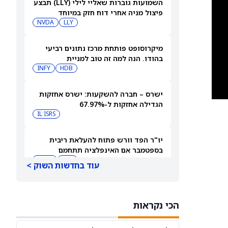
השמועות גוברות שאליי לילי (LLY) תבצע
פיצול מניה אחרי דוח חזק במיוחד
NVDA
LLY
מיקרוסופט פותחת מרכז נתונים רביעי
בהודו. הנה למה זה טוב למניית
מיקרוסופט.
HDB
INFY
ישרס – חברה להשקעות: ישרס אחזקות
הגדילה אחזקות ל-67.97%
IL:ISRS
יו"ר הפד וורש פתוח להעלאת ריבית
בספטמבר אם האינפלציה תתחמם
QQQ
DIA
עוד בחדשות השוק >
‘קונה חזק מול בלבול המשקיעים,’ אומרת
Lynx Equity על מניית סנדיסק (SNDK),
הכי נקראות
ומעלה את מחיר היעד
SNDK