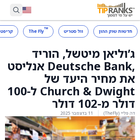
™
חדשות שוק ההון
וול סטריט
The Fly
קריפטו
ג’וליאן מיטשל, הוריד
,Deutsche Bank אנליסט
את מחיר היעד של
Church & Dwight ל-100
דולר מ-102 דולר
דה פליי (TheFly)
11 בדצמבר 2025