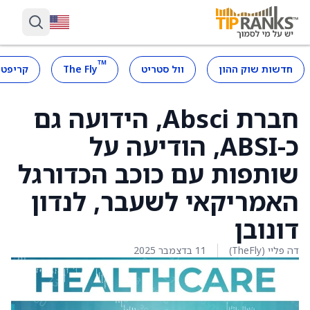
™
חדשות שוק ההון
וול סטריט
The Fly
קריפטו
חברת Absci, הידועה גם
כ-ABSI, הודיעה על
שותפות עם כוכב הכדורגל
האמריקאי לשעבר, לנדון
דונובן
דה פליי (TheFly)
11 בדצמבר 2025