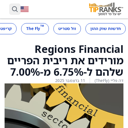
™
חדשות שוק ההון
וול סטריט
The Fly
קריפטו
Regions Financial
מורידים את ריבית הפריים
שלהם ל-6.75% מ-7.00%
דה פליי (TheFly)
11 בדצמבר 2025