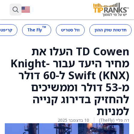
™
חדשות שוק ההון
וול סטריט
The Fly
קריפטו
TD Cowen העלו את
מחיר היעד עבור Knight-
Swift (KNX) ל-60 דולר
מ-53 דולר וממשיכים
להחזיק בדירוג קנייה
למניות
דה פליי (TheFly)
10 בדצמבר 2025