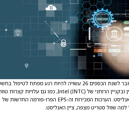
שיחת הרווחים למניה (EPS) הקרובה ב-10 בדצמבר לשנת הכספים 26 עשויה להיות רגע מפתח לטיפו
קודמים לגבי חולשה בלתי מוסברת בעסקיה בסין ובקניין הרוחני של Intel (INTC), כמו גם עלויות קצרות טו
גבוהות הקשורות לשילוב Ansys (ANSS), לפי האנליסט. הערכות המכירות וה-EPS הפרו-פורמה החדשות של