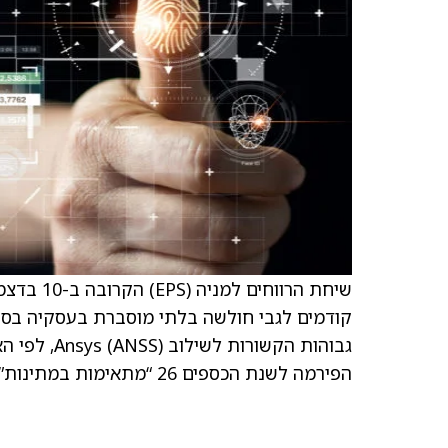
הפירמה לשנת הכספים 26 “מתאימות במתינות” למה שוול סטריט מצפה, ציין האנליסט.