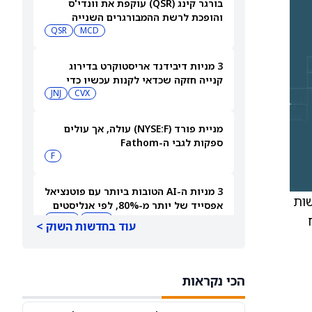
בורגר קינג (QSR) עוקפת את וונדי'ס
והופכת לרשת ההמבורגרים השנייה
בגודלה בארה"ב
MCD
QSR
3 מניות דיבידנד אריסטוקרט בדירוג
קנייה חזקה שכדאי לקנות עכשיו כדי
לקבל תשלום בספטמבר — 8/7/26
CVX
JNJ
מניית פורד (NYSE:F) עולה, אך עולים
ספקות לגבי ה-Fathom
F
3 מניות ה-AI הטובות ביותר עם פוטנציאל
ל בחששות
אפסייד של יותר מ-80%, לפי אנליסטים
וח
AIOT
INOD
עוד בחדשות השוק >
סוכני AI ממשיכים לפרוץ לחברות, אבל
אף אחד לא יודע את מי לתבוע
הכי נקראות
PC:ANTPQ
META