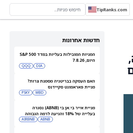
TipRanks.com
חדשות אחרונות
,
המניות המובילות בעליות במדד S&P 500
היום, 7.8.26
דם
QQQ
DIA
האם העסקה בבריטניה מסמנת צרות?
מניית פאראמונט סקיידנס
(NASDAQ:PSKY) עולה בכל זאת
WBD
PSKY
מניית אייר בי.אן.בי (ABNB) נסגרה
בעלייה של 18% והגיעה לרמה הגבוהה
ביותר מזה ארבע שנים
ABNB
AIRBNB