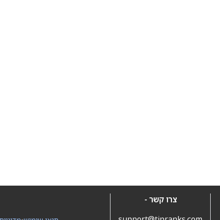
צרו קשר -
support@tipranks.com
תנאי שימוש
•
מדיניות