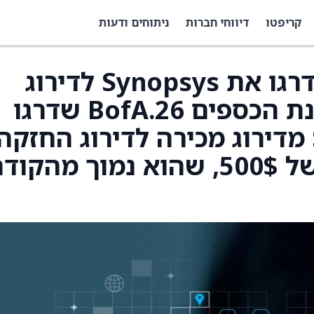
קריפטו
דיווחי חברות
ניתוחים ודעות
מאמר מפושט:BofA שדרגו את Synopsys לדירוג
החזקה לפני הנחיות שנת הכספים 26.BofA שדרגו
את Synopsys (SNPS) מדירוג מכירה לדירוג החזקה
וקבעו מחיר יעד חדש של 500$, שהוא נמוך מהקו