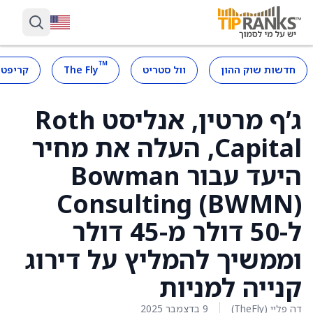
™
חדשות שוק ההון
וול סטריט
The Fly
קריפטו
ג’ף מרטין, אנליסט Roth
Capital, העלה את מחיר
היעד עבור Bowman
Consulting (BWMN)
ל-50 דולר מ-45 דולר
וממשיך להמליץ על דירוג
קנייה למניות
דה פליי (TheFly)
9 בדצמבר 2025