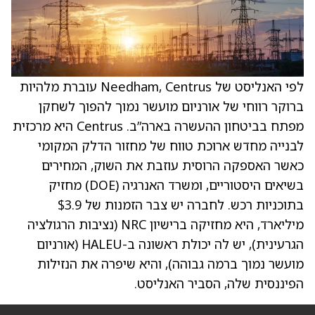
לפי האנליסט של Needham, Centrus עוברת מלהיות
ברוקר רווחי של אורניום מועשר נמוך להפוך לשחקן
מפתח בביטחון ההעשרה בארה”ב. Centrus היא מרכזית
לבנייה מחדש ארוכת טווח של מחזור הדלק המקומי
כאשר האספקה הרוסית עוזבת את השוק, המחירים
בשיאים היסטוריים, ומשרד האנרגיה (DOE) מחזיק
בתוכניות רכש. לחברה יש צבר הזמנות של $3.9
מיליארד, היא מחזיקה ברישיון NRC (נציבות הרגולציה
הגרעינית), יש לה יכולת ראשונה ב-HALEU (אורניום
מועשר נמוך ברמה גבוהה), והיא שיפרה את הנזילות
הפיננסית שלה, הסביר האנליסט.