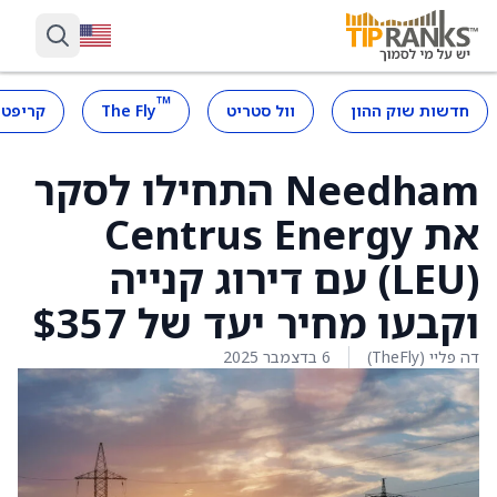
™
חדשות שוק ההון
וול סטריט
The Fly
קריפטו
Needham התחילו לסקר
את Centrus Energy
(LEU) עם דירוג קנייה
וקבעו מחיר יעד של $357
דה פליי (TheFly)
6 בדצמבר 2025