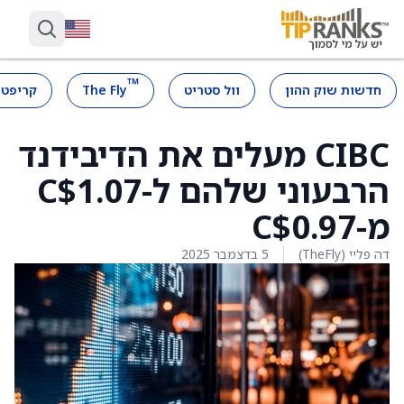
™
חדשות שוק ההון
וול סטריט
The Fly
קריפטו
CIBC מעלים את הדיבידנד
הרבעוני שלהם ל-C$1.07
מ-C$0.97
דה פליי (TheFly)
5 בדצמבר 2025