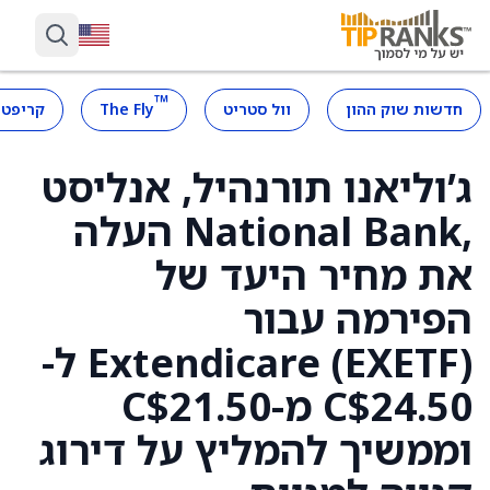
™
חדשות שוק ההון
וול סטריט
The Fly
קריפטו
ג’וליאנו תורנהיל, אנליסט
,National Bank העלה
את מחיר היעד של
הפירמה עבור
Extendicare (EXETF) ל-
C$24.50 מ-C$21.50
וממשיך להמליץ על דירוג