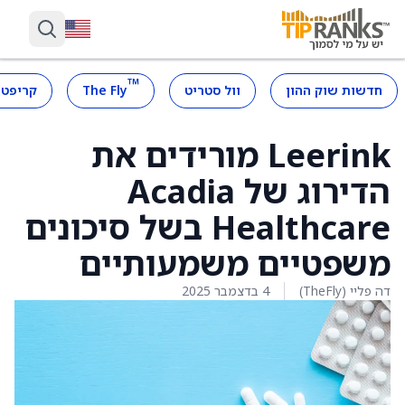
™
חדשות שוק ההון
וול סטריט
The Fly
קריפטו
Leerink מורידים את
הדירוג של Acadia
Healthcare בשל סיכונים
משפטיים משמעותיים
דה פליי (TheFly)
4 בדצמבר 2025