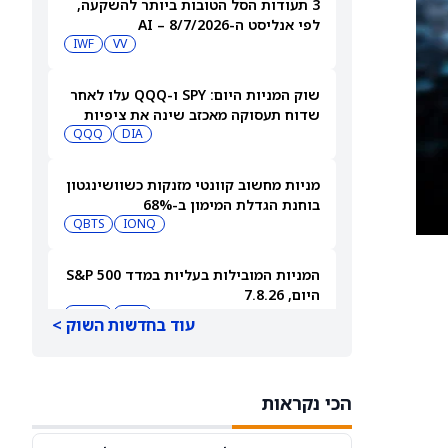
3 תעודות הסל הטובות ביותר להשקעה,
לפי אנליסט ה-AI – 8/7/2026
IWF
VV
שוק המניות היום: SPY ו-QQQ עלו לאחר
שדוח תעסוקה מאכזב שינה את ציפיות
הריבית
DIA
QQQ
מניות מחשוב קוונטי מזנקות כשוושינגטון
בוחנת הגדלת המימון ב-68%
QBTS
IONQ
המניות המובילות בעליות במדד S&P 500
היום, 7.8.26
QQQ
DIA
עוד בחדשות השוק >
האם העסקה בבריטניה מבשרת צרות?
מניית פאראמונט סקיידנס
הכי נקראות
(NASDAQ:PSKY) עלתה בכל זאת
WBD
PSKY