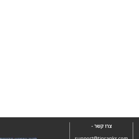
צרו קשר -
support@tipranks.com
תנאי שימוש
•
מדיניות