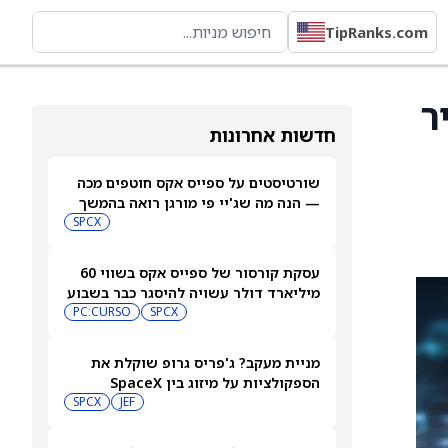
TipRanks.com
יר
חדשות אחרונות
שורטיסטים על ספייס אקס חוטפים מכה
— הנה מה שג'יי פי מורגן רואה בהמשך
SPCX
עסקת קורסור של ספייס אקס בשווי 60
מיליארד דולר עשויה להיסגר כבר בשבוע
הבא… אבל המותג Cursor עלול להיעלם
SPCX
PC:CURSO
מניית מעקב? ג'פריס גרופ שוקלת את
הספקולציות על מיזוג בין SpaceX
לטסלה
JEF
SPCX