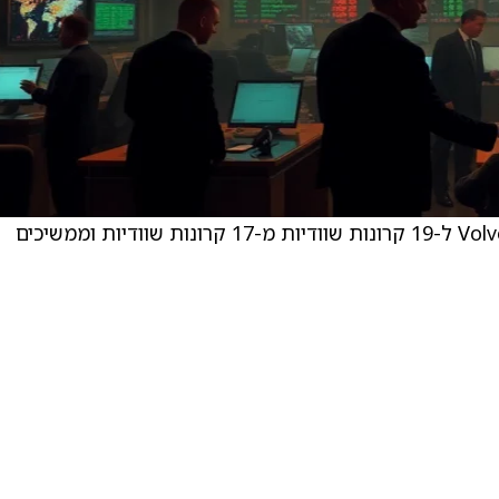
UBS העלו את מחיר היעד עבור Volvo Car (VLVOF) ל-19 קרונות שוודיות מ-17 קרונות שוודיות וממשיכים