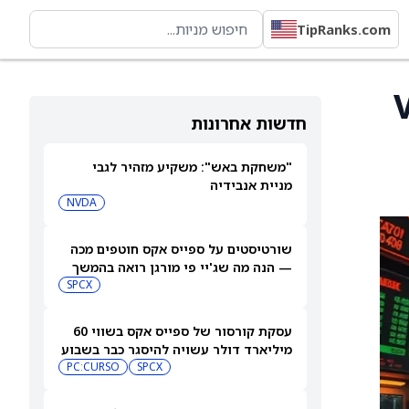
TipRanks.com
V)
חדשות אחרונות
"משחקת באש": משקיע מזהיר לגבי
מניית אנבידיה
NVDA
שורטיסטים על ספייס אקס חוטפים מכה
— הנה מה שג'יי פי מורגן רואה בהמשך
SPCX
עסקת קורסור של ספייס אקס בשווי 60
מיליארד דולר עשויה להיסגר כבר בשבוע
הבא… אבל המותג Cursor עלול להיעלם
SPCX
PC:CURSO