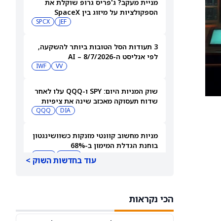
מניית מעקב? ג'פריס גרופ שוקלת את
הספקולציות על מיזוג בין SpaceX
לטסלה
JEF
SPCX
3 תעודות הסל הטובות ביותר להשקעה,
לפי אנליסט ה-AI – 8/7/2026
IWF
VV
שוק המניות היום: SPY ו-QQQ עלו לאחר
שדוח תעסוקה מאכזב שינה את ציפיות
הריבית
DIA
QQQ
מניות מחשוב קוונטי מזנקות כשוושינגטון
בוחנת הגדלת המימון ב-68%
QBTS
IONQ
עוד בחדשות השוק >
המניות המובילות בעליות במדד S&P 500
היום, 7.8.26
הכי נקראות
QQQ
DIA