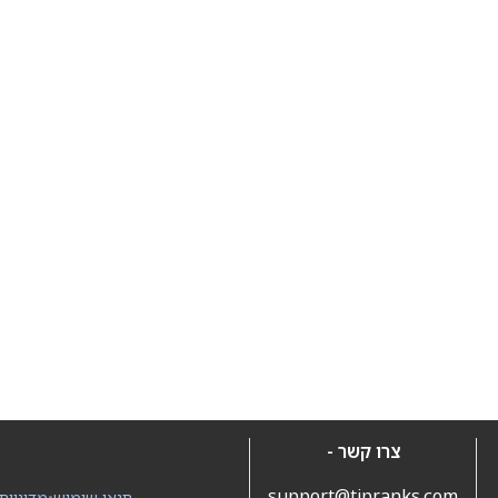
צרו קשר -
support@tipranks.com
תנאי שימוש
•
מדיניות