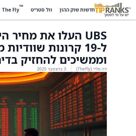
™
The Fly
חדשות שוק ההון
וול סטריט
וממשיכים להחזיק בדירו
דה פליי (TheFly)
3 בדצמבר 2025