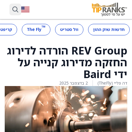
™
חדשות שוק ההון
וול סטריט
The Fly
קריפטו
REV Group הורדה לדירוג
החזקה מדירוג קנייה על
ידי Baird
דה פליי (TheFly)
2 בדצמבר 2025