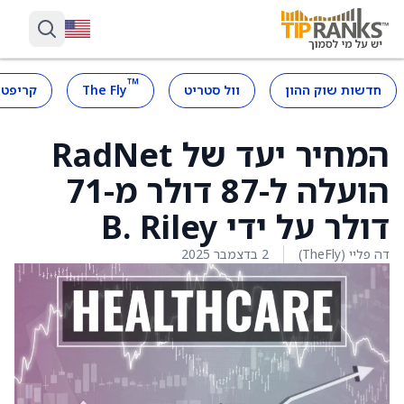
™
חדשות שוק ההון
וול סטריט
The Fly
קריפטו
המחיר יעד של RadNet
הועלה ל-87 דולר מ-71
דולר על ידי B. Riley
דה פליי (TheFly)
2 בדצמבר 2025