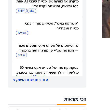
מיקרון או SK hynix: מניית שבבי AI אחת
היא מציאה, והשנייה יקרה מדי
SKHY
MU
"משחקת באש": משקיע מזהיר לגבי
מניית אנבידיה
NVDA
שורטיסטים על ספייס אקס חוטפים מכה
— הנה מה שג'יי פי מורגן רואה בהמשך
SPCX
עסקת קורסור של ספייס אקס בשווי 60
מיליארד דולר עשויה להיסגר כבר בשבוע
הבא… אבל המותג Cursor עלול להיעלם
SPCX
PC:CURSO
עוד בחדשות השוק >
מניית מעקב? ג'פריס גרופ שוקלת את
הספקולציות על מיזוג בין SpaceX
הכי נקראות
לטסלה
JEF
SPCX