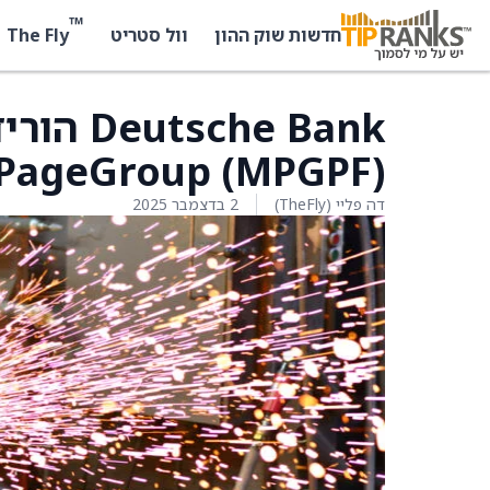
™
The Fly
חדשות שוק ההון
וול סטריט
che Bank
PageGroup (MPGPF) מ-450 פני ל-400 פני
דה פליי (TheFly)
2 בדצמבר 2025