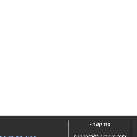
צרו קשר -
support@tipranks.com
תנאי שימוש
•
מדיניות