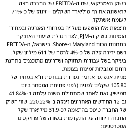
בשוק האמריקאי, שם ה-EBITDA של החברה חצה
לראשונה את רף מיליארד השקלים – זינוק של כ-71%
לעומת אשתקד.
תוצאות אלו הושפעו מעלייה במרווחי האנרגיה ובמחירי
הזמינות בשוק ה-PJM, לצד הגדלת שיעורי האחזקה
בתחנות הכוח Maryland ו-Shore. בישראל, ה-EBITDA
רשם ירידה קלה של כ-4% לרמה של 611 מיליון שקל,
בעיקר בשל עבודות תחזוקה ושדרוגים מתוכננים בתחנת
רותם ומגבלות זמינות בצומת.
מניית או.פי.סי אנרגיה נסחרת בבורסת ת”א במחיר של
105.80 שקלים למניה (לפני פתיחת המסחר ביום
חמישי), זאת לאחר שמתחילת השנה עלתה ב-41.84%
וב-12 החודשים האחרונים זינקה ב-220.22%. שווי השוק
של החברה טיפס בהתאמה לכ-31.9 מיליארד שקל.
החברה דיווחה על התקדמות בשורה של פרויקטים
אסטרטגיים: