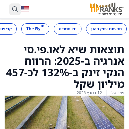
™
חדשות שוק ההון
וול סטריט
The Fly
קריפטו
תוצאות שיא לאו.פי.סי
אנרגיה ב-2025: הרווח
הנקי זינק ב-132% לכ-457
מיליון שקל
פולי טל
12 במרץ 2026