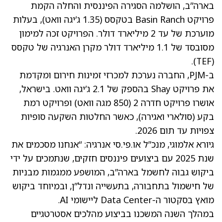
בארה”ב, הושלמה הסגירה הפיננסית והחלה הקמת
פרויקט Basin Ranch בטקסס (1.35 ג’יגה וואט), בעלות
מוערכת של עד 2 מיליארד דולר. הפרויקט זכה למימון
מסובסד של 1.1 מיליארד דולר מקרן האנרגיה של טקסס
(TEF).
ב-PJM, החברה נערכת למכרזי זמינות חירום ומקדמת
את פרויקט Shay בהספק של 2.1 ג’יגה וואט. בישראל,
אושרו פרויקט חדרה 2 (850 מגה וואט) ופרויקט רמת
בקע (סולארי ואגירה), כאשר החלטות השקעה סופיות
צפויות עד תום 2026.
גיורא אלמוגי, מנכ”ל או.פי.סי אנרגיה: “אנחנו מסכמים את
שנת 2025 עם ביצועים פיננסים חזקים, שנתמכים על ידי
ביקוש גבוה לחשמל בארה”ב, המושפע ממגמות מבניות
של חישמול בתחבורה, בתעשייה ונדל”ן, ובמיוחד ביקוש
מואץ בסקטור ה-Data Center ליישומי AI.
במהלך השנה המשכנו בביצוע מהלכים אסטרטגיים