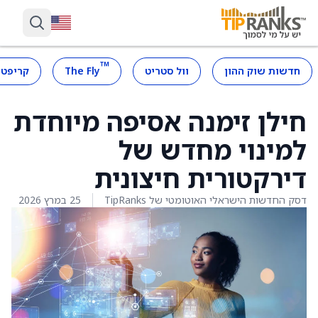
™
חדשות שוק ההון
וול סטריט
The Fly
קריפטו
חילן זימנה אסיפה מיוחדת
למינוי מחדש של
דירקטורית חיצונית
דסק החדשות הישראלי האוטומטי של TipRanks
25 במרץ 2026