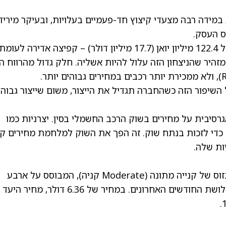
 במידה רבה מצעדי קיצוץ חד-פעמיים בעלויות, ובעיקר מיריד
ס העסק.
ולר)
– קפיצה אדירה לעומת
דם – שאו מזהיר שהניצחון הזה עלול להיות אשליה. חלק גדול מהרווח ה
ל השיפור הזה כשהחברה תגדיל את הייצור, משום שייצור גבוה
סיבית על מחירים בשוק הרכב החשמלי בסין. יצרניות כמו
 כדי לזכות בנתח שוק. זה הפך את השוק למלחמת מחירים ק
ות שלה.
מדורגת בדירוג קונצנזוס של קנייה מתונה (Moderate קניה), המבוסס על ארבע
לושת החודשים האחרונים.
במחיר של 6.36 דולר, מחיר היעד