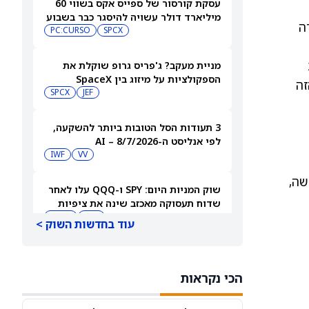
עסקת קורסור של ספייס אקס בשווי 60
מיליארד דולר עשויה להיסגר כבר בשבוע
ה
הבא… אבל המותג Cursor עלול להיעלם
SPCX
PC:CURSO
מניית מעקב? ג'פריס גרופ שוקלת את
הספקולציות על מיזוג בין SpaceX
זה
לטסלה
JEF
SPCX
3 תעודות הסל הטובות ביותר להשקעה,
לפי אנליסט ה-AI – 8/7/2026
IWF
VV
שה,
שוק המניות היום: SPY ו-QQQ עלו לאחר
שדוח תעסוקה מאכזב שינה את ציפיות
הריבית
DIA
QQQ
עוד בחדשות השוק >
מניות מחשוב קוונטי מזנקות כשוושינגטון
בוחנת הגדלת המימון ב-68%
הכי נקראות
QBTS
IONQ