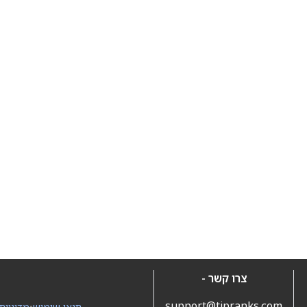
צרו קשר -
support@tipranks.com
תנאי שימוש
•
מדיניות