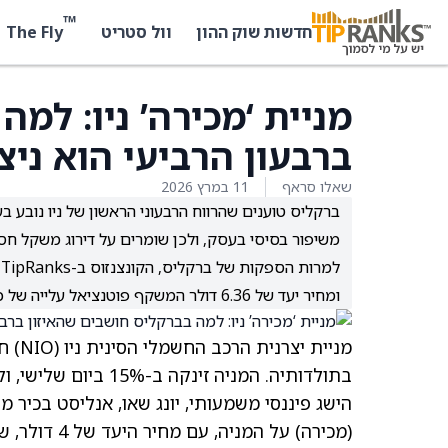
™
The Fly
חדשות שוק ההון
וול סטריט
מניית ‘מכירה’ ניו: למ
ברבעון הרביעי הוא ניצ
שאלו סראף
11 במרץ 2026
ברקליס טוענים שהרווח הרבעוני הראשון של ניו נובע ב
משיפור בסיסי בעסק, ולכן שומרים על דירוג משקל חסר (מכירה) ומחיר יעד של
ומחיר יעד של 6.36 דולר המשקף פוטנציאל עלייה של כ-11.6%.
מניית יצרנית הרכב החשמלי הסינית ניו
(NIO)
חו
הישג פיננסי משמעותי, יונג שאו, אנליסט בכיר 
(מכירה) על המניה, עם מחיר היעד של 4 דולר, שמשקף סיכון לירידה של כ-30% מרמת המסחר הנוכחית.