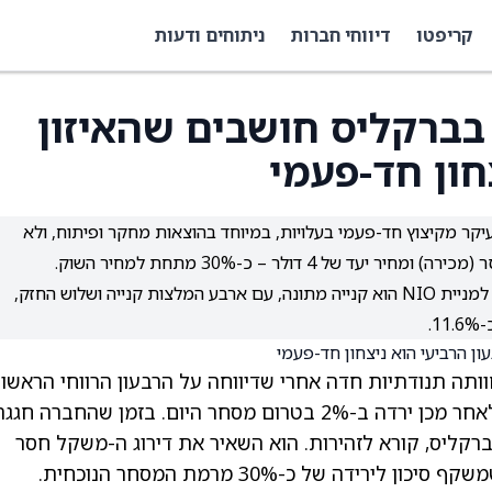
קריפטו
דיווחי חברות
ניתוחים ודעות
ה בברקליס חושבים שהאיזון
חון חד-פעמי
עיקר מקיצוץ חד-פעמי בעלויות, במיוחד בהוצאות מחקר ופיתוח, ולא
 4 דולר – כ-30% מתחת למחיר השוק.
למרות הספקות של ברקליס, הקונצנזוס ב-TipRanks למניית NIO הוא קנייה מתונה, עם ארבע המלצות קנייה ושלוש החזק,
ותה תנודתיות חדה אחרי שדיווחה על הרבעון הרווחי הראשון
בתולדותיה. המניה זינקה ב-15% ביום שלישי, ולאחר מכן ירדה ב-2% בטרום מסחר היום. בזמן שהחברה חגג
מברקליס, קורא לזהירות. הוא השאיר את דירוג ה-משקל חסר