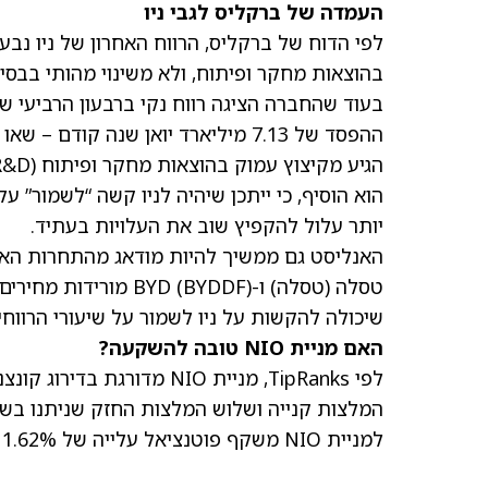
העמדה של ברקליס לגבי ניו
לפי הדוח של ברקליס, הרווח האחרון של ניו נבע
בהוצאות מחקר ופיתוח, ולא משינוי מהותי בבסי
בעוד שהחברה הציגה
רווח נקי ברבעון הרביעי של 122.4 מיליון יואן (17.7 מיליון ד
ההפסד של 7.13 מיליארד יואן שנה קו
הגיע מקיצוץ עמוק בהוצאות מחקר ופיתוח (R&D), ולא ממכירת יותר רכבים במחירים גבוהים יותר.
הוא הוסיף, כי ייתכן שיהיה לניו קשה “לשמור” ע
יותר עלול להקפיץ שוב את העלויות בעתיד.
האנליסט גם ממשיך להיות מודאג מהתחרות האגר
טסלה
(טסלה)
ו-BYD
(BYDDF)
מורידות מחירים
שיכולה להקשות על ניו לשמור על שיעורי הרווחי
האם מניית NIO טובה להשקעה?
לפי TipRanks,
מניית NIO
המלצות קנייה ושלוש המלצות החזק שניתנו בש
למניית NIO
משקף פוטנציאל עלייה של 11.62%.