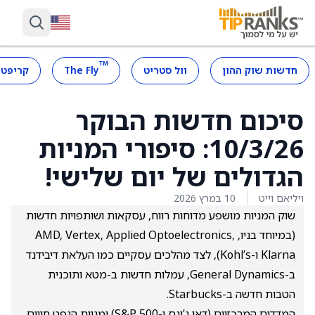
™
חדשות שוק ההון
וול סטריט
The Fly
קריפטו
סיכום חדשות הבוקר
10/3/26: סיפורי המניות
הגדולים של יום שלישי!
ויליאם וייט
10 במרץ 2026
שוק המניות מושפע מדוחות רווח, עסקאות ושותפויות חדשות
(במיוחד בניו, AMD, Vertex, Applied Optoelectronics,
Klarna ו-Kohl’s), לצד מהלכים עסקיים כמו העלאת דיבידנד
ב-General Dynamics, עמלות חדשות ב-מטא ותוכנית
הטבות חדשה ב-Starbucks.
המדדים המרכזיים (דאו ג’ונס ו-S&P 500) ומניות הנפט חווים