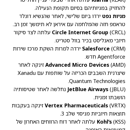
להחזיק במניותיהם בסיום תקופת הנעילה.
מניות נפט
ירדו ביום שלישי, לאחר שהנשיא
דונלד
טראמפ
חזה שהמלחמה עם איראן לא תימשך זמן רב.
(CRCL)
Circle Internet Group
עלתה לצד סיקור
חיובי מאנליסט בכיר בוול סטריט.
(CRM)
Salesforce
ירדה למרות השקת מרכז שירות
Agentforce חדש.
(AMD)
Advanced Micro Devices
זינקה לאחר
שיצרנית השבבים הכריזה על שותפות עם Xanadu
Quantum Technologies.
(JBLU)
JetBlue Airways
נחלשה לאחר שטיסותיה
הושבתו זמנית.
(VRTX)
Vertex Pharmaceuticals
זינקה בעקבות
תוצאות חיוביות מניסוי שלב 3.
(KSS)
Kohl’s
עלתה לאחר דוח הרווחים האחרון של
קמעונאית האופנה.