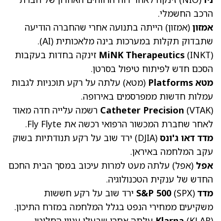
הרכב החשמלי.
אמזון
(אמזון)
הייתה בתנועה אחרי שהחברה הודיעה
שתבדוק תקלות במערכות בינה מלאכותית (AI).
(INKT)
MiNK Therapeutics
זינקה בחדות בעקבות
הסכם חדש לפיתוח טיפול בסרטן.
מטא Platforms
(מטא)
עלתה על רקע תוכניות לגבות
עמלות חדשות ממפרסמים באירופה.
(VTAK)
Catheter Precision
רשמה עלייה חדה מאוד
לאחר שחברת המכשור הרפואי רכשה את Fly Flyte.
מדד דאו ג'ונס
(DJIA) ירד שוב על רקע תנודתיות בשוק
עקב המלחמה באיראן.
אפל
(אפל)
עלתה מעט למרות עיכוב במסך הבית החכם
החדש של ענקית הטכנולוגיה.
מדד S&P 500
(SPX) ירד שוב על רקע חששות
משקיעים ממחירי הנפט בגלל המלחמה במזרח התיכון.
(KLAR)
Klarna
עלתה אחרי שבעלי עניין החליטו