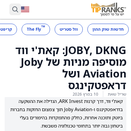
™
חדשות שוק ההון
וול סטריט
The Fly
קריפטו
JOBY, DKNG: קאת'י ווד
מוסיפה מניות של Joby
Aviation ושל
דראפטקינגס
שריל שאת
10 במרץ 2026
קאת'י ווד, דרך קרנות ARK Invest, הגדילה את ההשקעה
בדראפטקינגס ו-Joby Aviation תוך צמצום החזקות בחברות
ביוטק ותוכנה אחרות, כחלק מהתמקדות בהימורים בעלי
ביטחון גבוה יותר בתחומי טכנולוגיה משבשת.