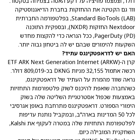
דולר, וצמצמו פוזיציה על רקע האטה בצמיחה בסקטור.
ווד גם הקטינה את ההחזקות בחברת הדיאגנוסטיקה
(LAB)
Standard BioTools
, בפלטפורמה החברתית
Nextdoor החזקות
(NXDR)
, ובספקית התוכנה
(PD)
PagerDuty
, ככל הנראה כדי להקצות מחדש
השקעות להימורים שבהם יש לה ביטחון גבוה יותר.
האם יש לדראפטקינגס עתיד?
קרן ה-ETF ARK Next Generation Internet (ARKW)
רכשה אתמול 32,155 מניות DKNG בכ-809,019 דולר.
נראה שווד מהמרת על העתיד של דראפטקינגס,
כשהחברה שואפת להיכנס לשוק פלטפורמות התחזיות
באמצעות שכפול אסטרטגיית השליטה שלה בשוק
הימורי הספורט. דראפטקינגס מתרחבת באופן אגרסיבי
לכל 50 המדינות בארה"ב, ובמקביל נותנת עדיפות
לפלטפורמת התחזיות שלה במטרה לעקוף את Kalshi,
השחקנית המובילה כיום.