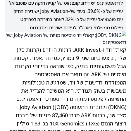
לדראפטקינגס יש דירוג קונצנזוס של קנייה חזקה עם פוטנציאל
עלייה של כ-39.6%, בעוד של-Joby Aviation יש דירוג החזק
עם פוטנציאל עלייה של כ-32% לאחר בחירתה לפרויקט
פיילוט ממשלתי בארה"ב לניידות אווירית מתקדמת.
קאת'י ווד ו-ARK Invest, קרנות ה-ETF (קרנות סל)
שלה, ביצעו ביום שני, 9 במרץ, כמה התאמות קטנות
אבל משמעותיות בתיק, כפי שנראה בדיווחי הקרנות
היומיים של ARK. זה תואם את האסטרטגיה
הממוקדת-חדשנות של ווד, שמדגישה טכנולוגיות
משבשות בשוק תנודתי. היא המשיכה להגדיל את
החשיפה לפלטפורמת הימורי הספורט דראפטקינגס
(DKNG)
ולחברת התעופה Joby Aviation
(JOBY)
.
מצד שני, קרנות ARK מכרו 87,460 מניות של חברת
ריצוף הגנום 10X Genomics
(TXG)
בכ-1.83 מיליון