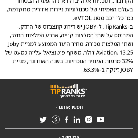
הקרובות, תוכניות אלה יבדקו את ההפעלה הבטוחה
בעולם האמיתי של טכנולוגיות ניידות אווירית מתקדמת,
כמו כלי רכב מסוג eVTOL.
ב-TipRanks, ל-JOBY יש דירוג קונצנזוס של החזק,
המבוסס על שתי המלצות קנייה, ארבע המלצות החזק,
ושתי המלצות מכירה.
מחיר היעד הממוצע למניית Joby
Aviation, 13.25 דולר
, משקף פוטנציאל עלייה כמעט של
32% מרמות המחיר הנוכחיות. בשנה האחרונה,
מניית
JOBY זינקה ב-63.3%
.
חפשו אותנו -
צרו קשר -