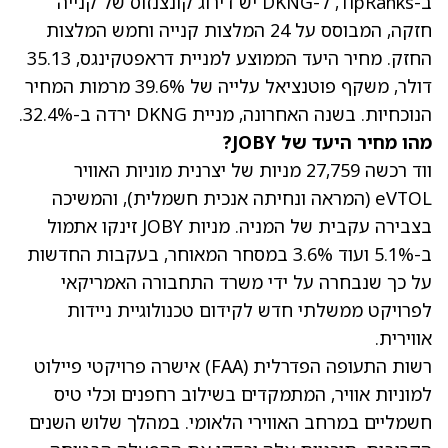
ב-TipRanks, ל-DKNG יש דירוג קונצנזוס של קנייה
חזקה, המבוסס על 24 המלצות קנייה וחמש המלצות
החזק.
מחיר היעד הממוצע למניית דראפטקינגס, 35.13
דולר
, משקף פוטנציאל עלייה של 39.6% מרמות המחיר
הנוכחיות. בשנה האחרונה,
מניית DKNG ירדה ב-32.4%
.
מהו מחיר היעד של JOBY?
ווד רכשה 27,759 מניות של יצרנית מוניות האוויר
eVTOL (המראה ונחיתה אנכית חשמלית), והמשיכה
בצבירה עקבית של המניה. מניות JOBY זינקו אתמול
ב-5.1% ועוד 3.6% במסחר המאוחר, בעקבות החדשות
על כך שנבחרה על ידי משרד התחבורה האמריקאי
לפרויקט ממשלתי חדש לקידום טכנולוגיית ניידות
אווירית.
רשות התעופה הפדרלית (FAA) אישרה פרויקטי פיילוט
למוניות אוויר, המתמקדים בשילוב רחפנים וכלי טיס
חשמליים במרחב האווירי הלאומי. במהלך שלוש השנים