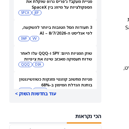
מניית מעקב? ג'פריס גרופ שוקלת את
הספקולציות על מיזוג בין SpaceX
לטסלה
JEF
SPCX
ית
דד S&P 500
3 תעודות הסל הטובות ביותר להשקעה,
לפי אנליסט ה-AI – 8/7/2026
IWF
VV
שוק המניות היום: SPY ו-QQQ עלו לאחר
שדוח תעסוקה מאכזב שינה את ציפיות
הריבית
DIA
QQQ
סטריט,
מניות מחשוב קוונטי מזנקות כשוושינגטון
בוחנת הגדלת המימון ב-68%
QBTS
IONQ
עוד בחדשות השוק >
המניות המובילות בעליות במדד S&P 500
היום, 7.8.26
הכי נקראות
QQQ
DIA