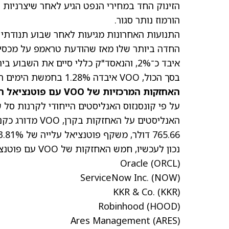
הזינוק החד במחירי הנפט הגיע לאחר שיצרניות 
הורמוז נותר סגור.
החדה ביותר שלו מאז שהודעת
טראמפ
איבד כ־2%, והנאסד"ק כללי סיים את השבוע בירידה של 1.2%.
בסך הכול, VOO איבדה 1.28% בחמשת הימים האחרונים, אך עלתה ב־20% במהלך השנה האחרונה.
האחזקות המרכזיות של VOO עם פוטנציאל העלייה/הירידה הגבוה ביותר
765.66 דולר, משקף פוטנציאל עלייה של 23.81%.
נכון לעכשיו, חמש האחזקות של VOO עם פוטנציאל העלייה הגבוה ביותר הן:
Oracle
(ORCL)
ServiceNow Inc.
(NOW)
KKR & Co.
(KKR)
Robinhood
(HOOD)
Ares Management
(ARES)