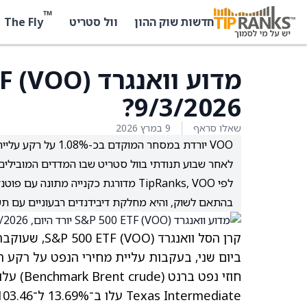
™
The Fly
חדשות שוק ההון
וול סטריט
9/3/2026?
שאלו סראף
9 במרץ 2026
VOO יורדת במסחר ה
לאחר שבוע תנודתי בוול סטריט שבו המדדים המובילים 
בהתאם לשוק, והיא מחלקת דיבידנדים רבעוניים עם תשואת ד
ביום שני, בעקבות עליית מחירי הנפט על רקע ה
Texas Intermediate עלו ב־13.69% ל־103.46 דולר לחבית.