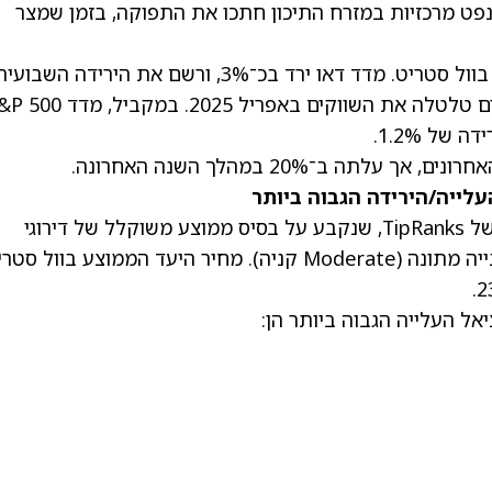
נפט מרכזיות במזרח התיכון חתכו את התפוקה, בזמן שמצר
התנועות האחרונות מגיעות לאחר שבוע תנודתי בוול סטריט. מדד דאו ירד בכ־3%, ורשם את הירידה השבוע
על מכסים טלטלה את השווקים באפריל 2025. במקביל, מ
על פי קונסנזוס האנליסטים הייחודי לקרנות סל של TipRanks, שנקבע על בסיס ממוצע משוקלל של דירוגי
האנליסטים על האחזקות בקרן, VOO מדורג כקנייה מתונה (Moderate קניה). מחיר היעד הממוצע בוול 