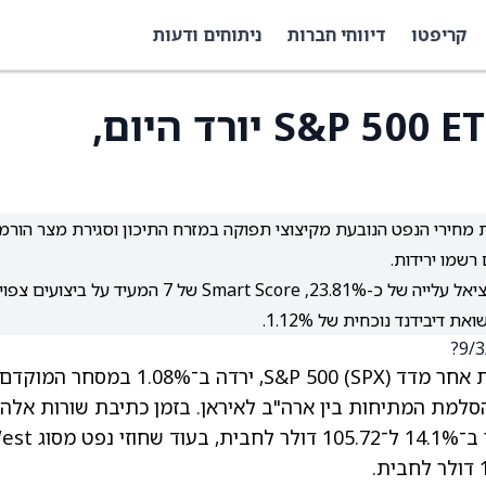
קריפטו
דיווחי חברות
ניתוחים ודעות
מדוע וואנגרד S&P 500 ETF (VOO) יורד היום,
מוקדם בכ-1.08% על רקע עליית מחירי הנפט הנובעת מקיצוצי תפוקה במזרח התיכון וסגירת מצר הורמו
רשמו ירידות.
לפי TipRanks, VOO מדורגת כקנייה מתונה עם פוטנציאל עלייה של כ-23.81%, Smart Score של 7 המעיד על ביצו
יבידנד נוכחית של 1.12%.
קרן הסל וואנגרד S&P 500 ETF (VOO), שעוקבת אחר מדד S&P 500 (SPX), ירדה ב־1.08% במסחר המוקדם
סלמת המתיחות בין ארה"ב לאיראן. בזמן כתיבת שורות אלה,
חוזי נפט ברנט (Benchmark Brent crude) עלו ב־14.1% ל־105.72 דולר 