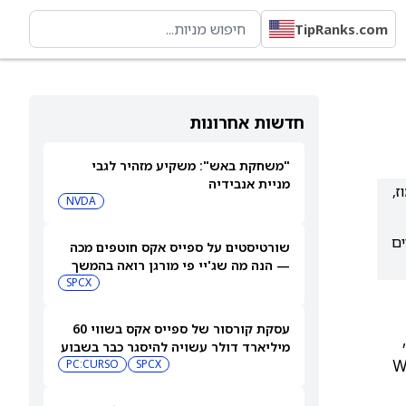
TipRanks.com
חדשות אחרונות
"משחקת באש": משקיע מזהיר לגבי
מניית אנבידיה
ז,
NVDA
עים צפויים
שורטיסטים על ספייס אקס חוטפים מכה
— הנה מה שג'יי פי מורגן רואה בהמשך
SPCX
עסקת קורסור של ספייס אקס בשווי 60
מיליארד דולר עשויה להיסגר כבר בשבוע
לחבית, בעוד שחוזי נפט מסוג West
הבא… אבל המותג Cursor עלול להיעלם
SPCX
PC:CURSO