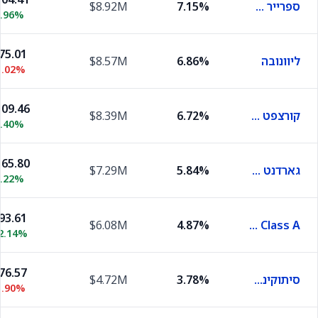
ספרייר תרפויטיקס
7.15%
$8.92M
0.96%
75.01
ליוונובה
6.86%
$8.57M
1.02%
09.46
קורצפט תרפיוטיקס
6.72%
$8.39M
1.40%
65.80
גארדנט הלת׳
5.84%
$7.29M
5.22%
93.61
$6.08M
4.87%
BillionToOne Class A
2.14%
76.57
סיתוקינטיקס
3.78%
$4.72M
5.90%