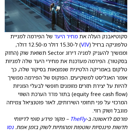
סקוטיאבנק העלה את
מחיר היעד
של הפירמה למניית
טלפוניקה ברזיל (
VIV
) ל-15.30 דולר מ-12.50 דולר,
וממשיך להעניק למניה דירוג Sector תשואת שוק (החזק
בסקטור). הפירמה מעדכנת את מחירי היעד שלה למניות
טלקום באמריקה הלטינית שנמצאות בסיקור שלה, כך
אומר האנליסט למשקיעים. הפוקוס של הפירמה ממשיך
להיות על יצירת תזרים מזומנים חופשי לבעלי המניות
(equity free cash flow) בתור מדד הערכת השווי
המרכזי על פני תחומי השירותים, לאור פוטנציאל צמיחה
מוגבל ושוק רווי.
פורסם לראשונה ב-
TheFly
– מקור מידע סופי לדיווחי
חדשות פיננסיות שוטפות ומהותיות לשוק בזמן אמת.
נסו