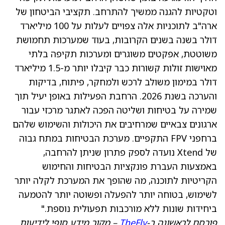
וטקטיות להגנה ממשיך להתרחב. תקציבי הביטחון של
ארה"ב לתוכניות אלה צפויים לעלות על 100 מיליארד
דולר בשנה בשנים הקרובות, בעוד שמערכות תחמושת
משוטטת, אפקטים משוגרים ומערכות תקיפה בלתי
מאוישות זולות קשורות כבר קיבלו יותר מ-1.5 מיליארד
דולר במימון משולב לרכש ולמחקר, פיתוח, בדיקות
והערכה בשנת 2026. הרחבת הפעילות באופן יעיל תוך
שמירה על בטיחות ושליטה הפכה לאתגר מרכזי עבור
ארגונים צבאיים שמרחיבים את היכולות והשימוש שלהם
ברחפני FPV התקפיים. מערכת הבטיחות במתח גבוה
של Xtend נועדה לספק פתרון שניתן להרחבה,
באמצעות העברת פונקציות הבטיחות והחימוש
הקריטיות לתוכנה, מה שהופך את המערכת לקלה יותר
לשימוש, בטוחה יותר להפעלה ופשוטה יותר להטמעה
ביחידות שונות ללא מורכבות תפעולית נוספת."
פורסם לראשונה ב-
TheFly
– מקור מידע סופי לידיעות