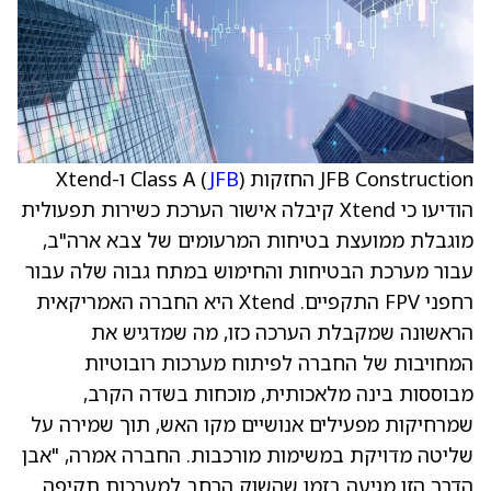
JFB Construction החזקות Class A (
JFB
) ו-Xtend
הודיעו כי Xtend קיבלה אישור הערכת כשירות תפעולית
מוגבלת ממועצת בטיחות המרעומים של צבא ארה"ב,
עבור מערכת הבטיחות והחימוש במתח גבוה שלה עבור
רחפני FPV התקפיים. Xtend היא החברה האמריקאית
הראשונה שמקבלת הערכה כזו, מה שמדגיש את
המחויבות של החברה לפיתוח מערכות רובוטיות
מבוססות בינה מלאכותית, מוכחות בשדה הקרב,
שמרחיקות מפעילים אנושיים מקו האש, תוך שמירה על
שליטה מדויקת במשימות מורכבות. החברה אמרה, "אבן
הדרך הזו מגיעה בזמן שהשוק הרחב למערכות תקיפה