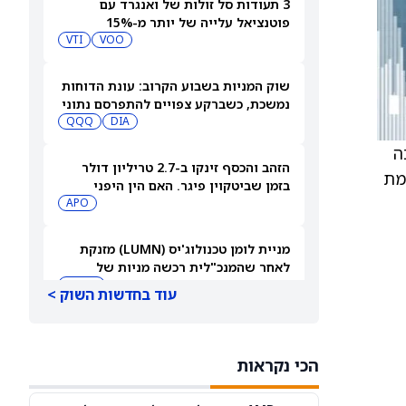
3 תעודות סל זולות של ואנגרד עם
פוטנציאל עלייה של יותר מ-15%
VTI
VOO
שוק המניות בשבוע הקרוב: עונת הדוחות
נמשכת, כשברקע צפויים להתפרסם נתוני
אינפלציה מרכזיים
DIA
QQQ
יכה
הזהב והכסף זינקו ב-2.7 טריליון דולר
מת
בזמן שביטקוין פיגר. האם הין היפני
החזיק את הקריפטו מאחור?
APO
מניית לומן טכנולוג'יס (LUMN) מזנקת
לאחר שהמנכ"לית רכשה מניות של
החברה
LUMN
עוד בחדשות השוק >
האם מניית Nebius Group (NBIS) תזנק
או תיסוג אחרי הדוח? הדברים המרכזיים
הכי נקראות
שצריך לעקוב אחריהם
NBIS