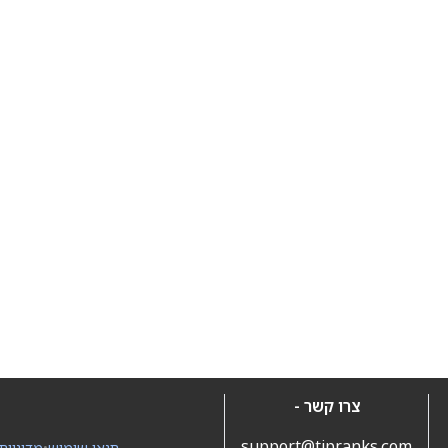
צרו קשר -
support@tipranks.com
תנאי שימוש
•
מדיניות