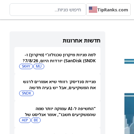
TipRanks.com
חדשות אחרונות
למה מניות מיקרון טכנולוג'י (מיקרון) ו-
SanDisk (SNDK) יורדות היום, 7/8/26?
SKHY
MU
מניית סנדיסק: רווחי שיא אמורים לרגש
את המשקיעים, אבל יש בעיה חדשה
SNDK
"החשיפה ל-AI עמוקה יותר ממה
שהמשקיעים חשבו", אומר אנליסט של
BE
אוורקור על בלום אנרג'י (BE); המניה
AEP
עדיין יורדת