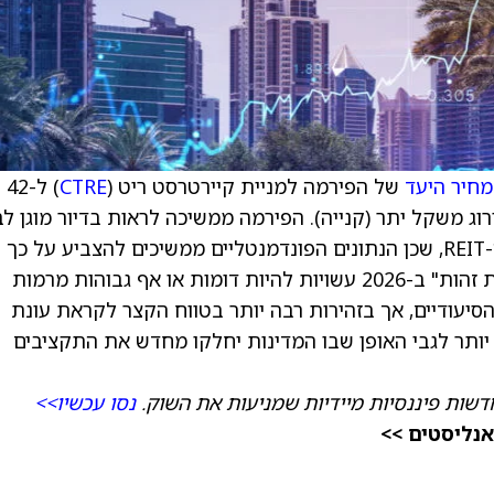
מחיר היעד
של הפירמה למניית קיירטרסט ריט (
CTRE
) ל-42
ה בדירוג משקל יתר (קנייה). הפירמה ממשיכה לראות בדיור מוגן לב
הגיל השלישי מגזר מועדף במיוחד בתוך תחום ה-REIT, שכן הנתונים הפונדמנטליים ממשיכים להצביע על כך
שרמות הצמיחה ב-"הכנסה תפעולית נטו בחנויות זהות" ב-2026 עשויות להיות דומות או אף גבוהות מרמות
ת הסיעודיים, אך בזהירות רבה יותר בטווח הקצר לקראת עונת
יותר לגבי האופן שבו המדינות יחלקו מחדש את התקציבים
דשות פיננסיות מיידיות שמניעות את השוק.
נסו עכשיו>>
אנליסטים >>