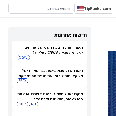
TipRanks.com
חדשות אחרונות
האם דוחות הרבעון השני של קורוויב
יניעו את מניית CRWV לעליות?
CRWV
האם הגרוע מכול באמת כבר מאחורינו?
משקיע מוביל בוחן את מניית ספייס אקס
SPCX
מיקרון או SK hynix: מניית שבבי AI אחת
היא מציאה, והשנייה יקרה מדי
SKHY
MU