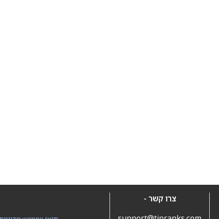
צרו קשר -
support@tipranks.com
תנאי שימוש
•
מדיניות