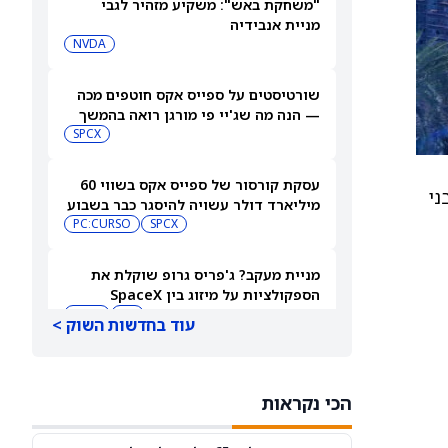
"משחקת באש": משקיע מזהיר לגבי
מניית אנבידיה
NVDA
שורטיסטים על ספייס אקס חוטפים מכה
— הנה מה שג'יי פי מורגן רואה בהמשך
SPCX
עסקת קורסור של ספייס אקס בשווי 60
ני
מיליארד דולר עשויה להיסגר כבר בשבוע
הבא… אבל המותג Cursor עלול להיעלם
SPCX
PC:CURSO
מניית מעקב? ג'פריס גרופ שוקלת את
הספקולציות על מיזוג בין SpaceX
לטסלה
JEF
SPCX
עוד בחדשות השוק >
3 תעודות הסל הטובות ביותר להשקעה,
לפי אנליסט ה-AI – 8/7/2026
הכי נקראות
IWF
VV