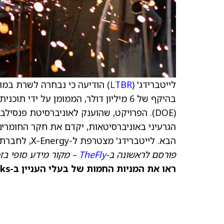
לייטברידג' (
LTBR
) הודיעה כי נבחרה לשרת במו
בהיקף של 6 מיליון דולר, הממומן על יד
הגרעיני באוניברסיטאות, יקדם את חקר החומרים
הבא. לייטברידג' מצטרפת ל-X-Energy, לחברת וסטינגהאוס אלקטריק ול-Kairos Power במועצה המייעצת.
פורסם לראשונה ב-
TheFly
– מקור מידע סופי בז
ראו את המניות החמות של בעלי העניין ב-TipRanks >>