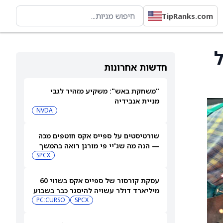
TipRanks.com
חדשות אחרונות
"משחקת באש": משקיע מזהיר לגבי
מניית אנבידיה
NVDA
שורטיסטים על ספייס אקס חוטפים מכה
— הנה מה שג'יי פי מורגן רואה בהמשך
SPCX
עסקת קורסור של ספייס אקס בשווי 60
מיליארד דולר עשויה להיסגר כבר בשבוע
הבא… אבל המותג Cursor עלול להיעלם
SPCX
PC:CURSO