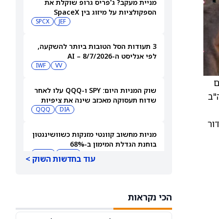
מניית מעקב? ג'פריס גרופ שוקלת את
הספקולציות על מיזוג בין SpaceX
לטסלה
JEF
SPCX
3 תעודות הסל הטובות ביותר להשקעה,
לפי אנליסט ה-AI – 8/7/2026
IWF
VV
ם
שוק המניות היום: SPY ו-QQQ עלו לאחר
ה"ב
שדוח תעסוקה מאכזב שינה את ציפיות
הריבית
DIA
QQQ
ור
מניות מחשוב קוונטי מזנקות כשוושינגטון
בוחנת הגדלת המימון ב-68%
QBTS
IONQ
עוד בחדשות השוק >
המניות המובילות בעליות במדד S&P 500
היום, 7.8.26
הכי נקראות
QQQ
DIA