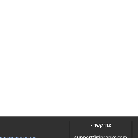
צרו קשר -
support@tipranks.com
תנאי שימוש
•
מדיניות