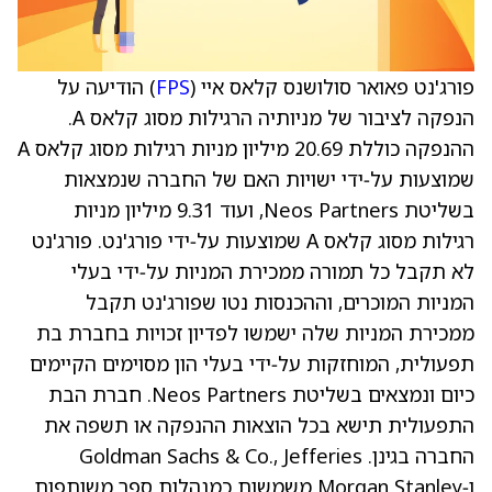
פורג'נט פאואר סולושנס קלאס איי (
FPS
) הודיעה על
הנפקה לציבור של מניותיה הרגילות מסוג קלאס A.
ההנפקה כוללת 20.69 מיליון מניות רגילות מסוג קלאס A
שמוצעות על‑ידי ישויות האם של החברה שנמצאות
בשליטת Neos Partners, ועוד 9.31 מיליון מניות
רגילות מסוג קלאס A שמוצעות על‑ידי פורג'נט. פורג'נט
לא תקבל כל תמורה ממכירת המניות על‑ידי בעלי
המניות המוכרים, וההכנסות נטו שפורג'נט תקבל
ממכירת המניות שלה ישמשו לפדיון זכויות בחברת בת
תפעולית, המוחזקות על‑ידי בעלי הון מסוימים הקיימים
כיום ונמצאים בשליטת Neos Partners. חברת הבת
התפעולית תישא בכל הוצאות ההנפקה או תשפה את
החברה בגינן. Goldman Sachs & Co., Jefferies
ו‑Morgan Stanley משמשות כמנהלות ספר משותפות