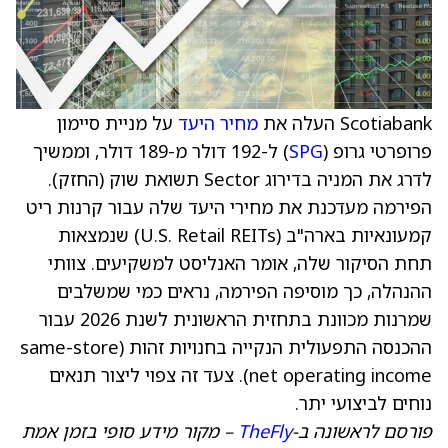
Scotiabank העלה את
מחיר היעד
על מניית סיימון
פרופרטי גרופ (
SPG
) ל-192 דולר מ-189 דולר, וממשיך
לדרג את המניה בדירוג Sector תשואת שוק (החזק).
הפירמה מעדכנת את מחירי היעד שלה עבור קרנות ריט
קמעונאיות בארה"ב (U.S. Retail REITs) שנמצאות
תחת הסיקור שלה, אומר האנליסט למשקיעים. צוותי
ההנהלה, כך מוסיפה הפירמה, נראים כמי שמשלבים
שמרנות מכוונת בתחזית הראשונית לשנת 2026 עבור
ההכנסה התפעולית הנקייה בחנויות זהות (same-store
net operating income). צעד זה צפוי ליצור תנאים
נוחים לביצועי יתר.
פורסם לראשונה ב-
TheFly
– מקור מידע סופי בזמן אמת