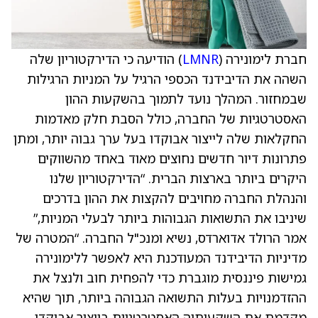
חברת לימונירה (
LMNR
) הודיעה כי הדירקטוריון שלה
השהה את הדיבידנד הכספי הרגיל על המניות הרגילות
שבמחזור. המהלך נועד לתמוך בהשקעות ההון
האסטרטגיות של החברה, כולל הסבת חלק מאדמות
החקלאות שלה לייצור אבוקדו בעל ערך גבוה יותר, ומתן
פתרונות דיור חדשים נחוצים מאוד באחד מהשווקים
היקרים ביותר בארצות הברית. “הדירקטוריון שלנו
והנהלת החברה מחויבים להקצות את ההון בדרכים
שיניבו את התשואות הגבוהות ביותר לבעלי המניות,”
אמר הרולד אדוארדס, נשיא ומנכ"ל החברה. “המטרה של
מדיניות הדיבידנד המעודכנת היא לאפשר ללימונירה
גמישות פיננסית מוגברת כדי להפחית חוב ולנצל את
ההזדמנויות בעלות התשואה הגבוהה ביותר, תוך שהיא
מקדמת את השקעותיה האסטרטגיות בייצור אבוקדו