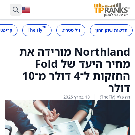
™
חדשות שוק ההון
וול סטריט
The Fly
קריפטו
Northland מורידה את
מחיר היעד של Fold
החזקות ל־4 דולר מ־10
דולר
דה פליי (TheFly)
18 במרץ 2026