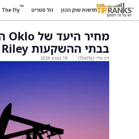
™
The Fly
חדשות שוק ההון
וול סטריט
בבתי ההשקעות B. Riley
דה פליי (TheFly)
18 במרץ 2026