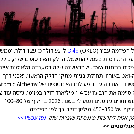
 הפירמה עבור
Oklo
(OKLO) ל-92 דולר מ-129 דולר, ו
ה על התקדמות בעסקי החשמל, הדלק והאיזוטופים שלה, כולל
אישורים ממשרד האנרגיה האמריקאי (DOE) התומכים בתחנת Aurora הראשונה שלה במעבדה הלאומית א
דמה עם מטא (מטא) עבור עד 1.2 ג'יגה-ואט באוהיו, תחילת בניית מתקן הדלק הראשון, ואבני דרך
כך אומר האנליסט למשקיעים בדוח
מיליארד דולר לאחר סיום הרבעון, והנחתה לשימוש תזרים מזומנים תפעולי בשנת 2026 בהיקף של 80–100
ך לפי הפירמה.
מן אמת לחדשות פיננסיות שוברות שוק.
נסו עכשיו >>
אנליסטים >>