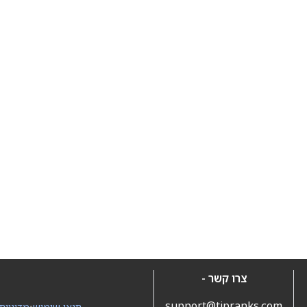
צרו קשר -
support@tipranks.com
תנאי שימוש
•
מדיניות