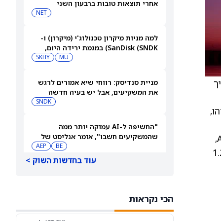
אחרי תוצאות טובות ברבעון השני
והעלאת התחזית. מורגן סטנלי אומרת
NET
קנייה
למה מניות מיקרון טכנולוג'י (מיקרון) ו-
SanDisk (SNDK) במגמת ירידה היום,
SKHY
MU
7.8.26?
ממשיך
מניית סנדיסק: רווחי שיא אמורים לרגש
את המשקיעים, אבל יש בעיה חדשה
SNDK
יידהו,
"החשיפה ל-AI עמוקה יותר ממה
שהמשקיעים חשבו", אומר אנליסט של
מרכזיות מול רשות הרגולציה הגרעינית (NRC) ומשרד האנרגיה עבור פעילות האיזוטופים של Atomic Alchemy,
BE
אוורקור על בלום אנרג'י (BE); המניה
AEP
 מחקר. Oklo סיימה את הרבעון עם 1.4 מיליארד דולר במזומן, גייסה עוד 1.2
עדיין יורדת
עוד בחדשות השוק >
3 תעודות סל זולות של ואנגרד עם
פוטנציאל עלייה של יותר מ-15%
VTI
VOO
הכי נקראות
שוק המניות בשבוע הקרוב: עונת הדוחות