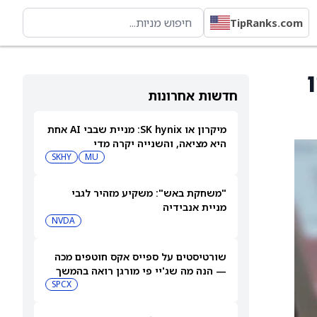
TipRanks.com
-53 אירו
חדשות אחרונות
מיקרון או SK hynix: מניית שבבי AI אחת
היא מציאה, והשנייה יקרה מדי
SKHY
MU
"משחקת באש": משקיע מזהיר לגבי
מניית אנבידיה
NVDA
שורטיסטים על ספייס אקס חוטפים מכה
— הנה מה שג'יי פי מורגן רואה בהמשך
SPCX