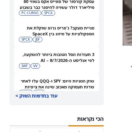
עסקת קורסור של ספייס אקס בשווי 60
מיליארד דולר עשויה להיסגר כבר בשבוע
הבא… אבל המותג Cursor עלול להיעלם
SPCX
PC:CURSO
מניית מעקב? ג'פריס גרופ שוקלת את
הספקולציות על מיזוג בין SpaceX
לטסלה
JEF
SPCX
3 תעודות הסל הטובות ביותר להשקעה,
לפי אנליסט ה-AI – 8/7/2026
IWF
VV
שוק המניות היום: SPY ו-QQQ עלו לאחר
שדוח תעסוקה מאכזב שינה את ציפיות
הריבית
DIA
QQQ
עוד בחדשות השוק >
מניות מחשוב קוונטי מזנקות כשוושינגטון
בוחנת הגדלת המימון ב-68%
הכי נקראות
QBTS
IONQ