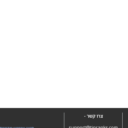
צרו קשר -
support@tipranks.com
תנאי שימוש
•
מדיניות