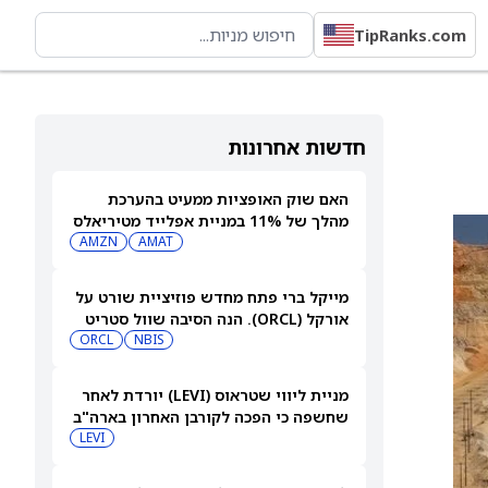
TipRanks.com
חדשות אחרונות
האם שוק האופציות ממעיט בהערכת
מהלך של 11% במניית אפלייד מטיריאלס
(AMAT) אחרי הדוח?
AMAT
AMZN
מייקל ברי פתח מחדש פוזיציית שורט על
אורקל (ORCL). הנה הסיבה שוול סטריט
עדיין רואה אפסייד של 80%
NBIS
ORCL
מניית ליווי שטראוס (LEVI) יורדת לאחר
שחשפה כי הפכה לקורבן האחרון בארה"ב
למתקפת סייבר
LEVI