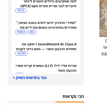
למה משקיעים גדולים הופכים ליותר
חיוביים לגבי מניית ספייס אקס (SPCX)
אחרי שחרור 911 מיליון מניות
SPCX
"מחירי הזיכרון יגיעו לשיא בשנה הבאה,"
מזהירים בסיטיגרופ כשהם מורידים את
MU
מחיר היעד של מניית מיקרון טכנולוג'י
NVDA
ב-18%
)
SoundHound AI Class A ריסקה את
י.
תחזיות הרבעון השני — האם כדאי לקנות
מת
עכשיו את מניית SOUN?
SOUN
מניית אליי לילי (LLY) נשארת קנייה אחרי
הרבעון השני
LLY
עוד בחדשות השוק >
מניית ASTS מזנקת לאחר שמנהל קרן
מוביל קנה את AST ספייסמובייל לפני
הכי נקראות
הדוח
VOD
ASTS