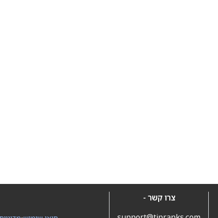
צרו קשר -
support@tipranks.com
תנאי שימוש
•
מדיניות