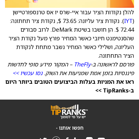
להלן נקודות הציר עבור איי-שרס יו אס טרנספורטיישן
(
IYT
). נקודת ציר עליונה: 73.65 $, נקודת ציר תחתונה:
72.44 $. הן חושבו בשיטת DeMark. לרוב סבורים
שהסנטימנט חיובי כאשר המחיר פורץ מעל נקודת הציר
העליונה, ושלילי כאשר המחיר נשבר מתחת לנקודת
הציר התחתונה.
פורסם לראשונה ב-
TheFly
– המקור מידע סופי לחדשות
פיננסיות בזמן אמת שמניעות את השוק.
נסו עכשיו >>
ראו את המניות בעלות הביצועים הטובים ביותר היום
ב-TipRanks >>
חפשו אותנו -