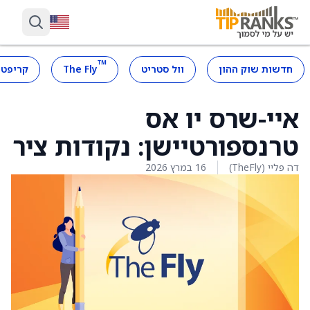
™
חדשות שוק ההון
וול סטריט
The Fly
קריפטו
איי-שרס יו אס
טרנספורטיישן: נקודות ציר
דה פליי (TheFly)
16 במרץ 2026