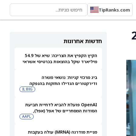
TipRanks.com
ל קמפבל סופ ל-27
חדשות אחרונות
הקיץ הקפיץ את הצריכה: שיא של 54.9
מיליארד שקל בהוצאות בכרטיסי אשראי
ביולי
ביג מרכזי קניות: נושאי משרה
ודירקטורים הגדילו החזקות בהנפקה
פרטית
IL:BIG
OpenAI פועלת להביא לדחיית תביעת
הסודות המסחריים של אפל (אפל),
שאותה כינתה "רשלנית, אגרסיבית
AAPL
ואישית באופן מוזר"
מניית מודרנה (MRNA) עולה בעקבות