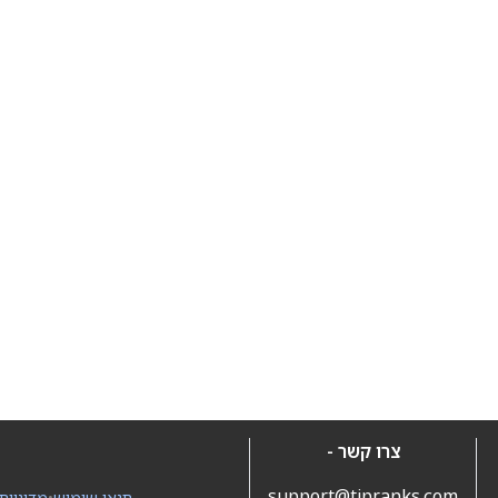
צרו קשר -
support@tipranks.com
תנאי שימוש
•
מדיניות