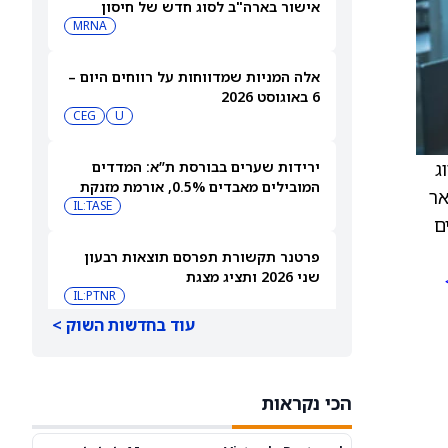
אישור בארה"ב לסוג חדש של חיסון
לשפעת — למה זה חשוב
MRNA
אלה המניות שמדווחות על רווחים היום –
6 באוגוסט 2026
CEG
U
וג
ירידות שערים בבורסת ת”א: המדדים
המובילים מאבדים 0.5%, אורמת מזנקת
אר
7% אחרי הדוחות
IL:TASE
ם
פרטנר תקשורת תפרסם תוצאות רבעון
שני 2026 ותציג מצגת
IL:PTNR
עוד בחדשות השוק >
אורמת עקפה את התחזיות והעלתה את
הצפי לשנת 2026
IL:ORA
הכי נקראות
אאורה השקעות זכתה בפרויקט