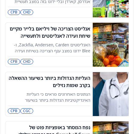
אנדרסן, קארדן ובלי ידונו בזה במצב תעשיית
הצריכה בשיחת ועידה אנליסטים/תעשייה
CPB
CHD
שמתוכננת ל-14 ביולי בשעה 10:00 בבוקר.
קישור לשידור
אנליסט הצריכה של ויליאם בלייר מקיים
שיחת ועידה לאנליסטים ולתעשייה
האנליסטים Zackfia, Andersen, Carden, ו-
Blee ידונו במצב ענף הצריכה בשיחת ועידה
לאנליסטים ולתעשייה שתתקיים ב-14 ביולי
CPB
CHD
בשעה 10:00. קישור לשידור המקוון פורסם
לראשונה ב-TheFly – מקור מידע סופי לחדשות
פיננסיות מתפרצות בזמן אמת שמניעות את
העליות הגדולות ביותר בשיעור ההשאלה
השוק. נסו עכשיו>> ראו את המניות המובילות
בקרב שמות נזילים
שמומלצות על ידי אנליסטים >> קראו עוד על
הנתונים האחרונים מראים כי העליות
האינדיקטיביות הגדולות ביותר בשיעור
ההשאלה בקרב שמות אופציות נזילים כוללות
CPB
CGC
את אוקיוג'ן (OCGN) עם 30.85% ועלייה של
11.63, ProShares UltraShort Gold (GLL) עם
18.25% ועלייה של 1.96, Sealsq Corp (LAES)
נפח המסחר באופציות פוט של
עם 47.21% ועלייה של 1.35, Mesoblast