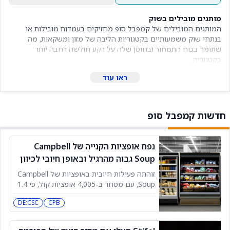
מותגים מובילים בשוק
המותגים המובילים של קמפבל סופ מחזיקים בעמדות מובילות או
בנתחי שוק משמעותיים בקטגוריות הליבה של מזון ומשקאות, מה
שתומך בכוח התמחור ובחוסן שלה על רקע חולשה רחבה יותר
בקטגוריה.
ראו עוד
חדשות קמפבל סופ
נפח אופציות הקנייה של Campbell
Soup גבוה מהרגיל ובאופן חיובי לכיוון
המניה
זוהתה פעילות חיובית באופציות של Campbell
Soup, עם מסחר ב-4,005 אופציות קול, פי 1.4
מהצפוי, וסטיית התקן הגלומה עלתה ביותר מ-2
DE:CSC
CPB
נקודות ל-37.77%. אופציות הקול הפעילות
ביותר הן Sep-26 22 calls ו-9/4 weekly 26
calls, כאשר נפח המסחר הכולל בשביתות