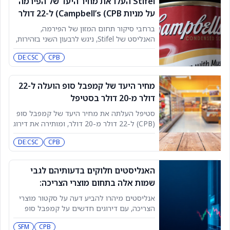
Stifel העלו את מחיר היעד של הפירמה
האלה קרוב ל-2,000 חוזים. יחס פוט/קול הוא
על מניות Campbell’s (CPB) ל-22 דולר
0.25. הדוחות צפויים
מ-20 דולר, וממשיכים להצמיד למניה
ברחבי סיקור תחום המזון של הפירמה,
דירוג החזקה
האנליסט של Stifel, ניגש לרבעון השני בזהירות,
כשהוא מציין שמגמות הצריכה החלשות נמשכו
DE:CSC
CPB
אל תוך הרבעון השני, כך הוא מוסר למשקיעים
בתחזית לקבוצה.
מחיר היעד של קמפבל סופ הועלה ל-22
דולר מ-20 דולר בסטיפל
סטיפל העלתה את מחיר היעד של קמפבל סופ
(CPB) ל-22 דולר מ-20 דולר, ומותירה את דירוג
המניה על החזק. בסיקור תחום המזון של
DE:CSC
CPB
החברה, האנליסט ניגש לרבעון השני בזהירות,
ומציין שמגמות צריכה חלשות נמשכו גם לתוך
הרבעון השני, כך אמר למשקיעים בתצוגה
האנליסטים חלוקים בדעותיהם לגבי
מקדימה על הקבוצה. פורסם לראשונה ב-
שמות אלה בתחום מוצרי הצריכה:
TheFly – מקור
קמפבל סופ (CPB), Walmart (WMT) ו-
אנליסטים מיהרו להביע דעה על סקטור מוצרי
Sprouts Farmers (SFM)
הצריכה, עם דירוגים חדשים על קמפבל סופ
(CPB), Walmart (WMT) ו-Sprouts Farmers
SFM
CPB
(SFM). קמפבל סופ (CPB) האנליסט מייקל