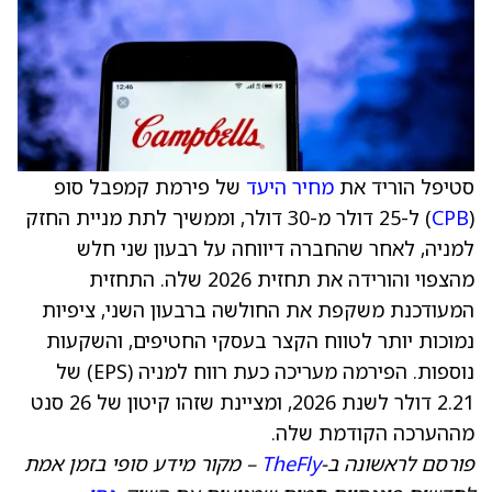
סטיפל הוריד את
מחיר היעד
של פירמת קמפבל סופ
(
CPB
) ל-25 דולר מ-30 דולר, וממשיך לתת מניית החזק
למניה, לאחר שהחברה דיווחה על רבעון שני חלש
מהצפוי והורידה את תחזית 2026 שלה. התחזית
המעודכנת משקפת את החולשה ברבעון השני, ציפיות
נמוכות יותר לטווח הקצר בעסקי החטיפים, והשקעות
נוספות. הפירמה מעריכה כעת רווח למניה (EPS) של
2.21 דולר לשנת 2026, ומציינת שזהו קיטון של 26 סנט
מההערכה הקודמת שלה.
פורסם לראשונה ב-
TheFly
– מקור מידע סופי בזמן אמת