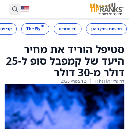
™
חדשות שוק ההון
וול סטריט
The Fly
קריפטו
סטיפל הוריד את מחיר
היעד של קמפבל סופ ל-25
דולר מ-30 דולר
דה פליי (TheFly)
12 במרץ 2026