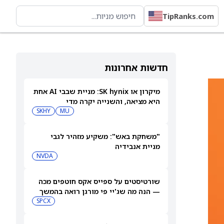
TipRanks.com
חדשות אחרונות
מיקרון או SK hynix: מניית שבבי AI אחת
היא מציאה, והשנייה יקרה מדי
SKHY
MU
"משחקת באש": משקיע מזהיר לגבי
מניית אנבידיה
NVDA
שורטיסטים על ספייס אקס חוטפים מכה
— הנה מה שג'יי פי מורגן רואה בהמשך
SPCX