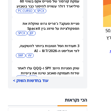
עסקת קורסור של ספייס אקס בשווי 60
מיליארד דולר עשויה להיסגר כבר בשבוע
הבא… אבל המותג Cursor עלול להיעלם
SPCX
PC:CURSO
מניית מעקב? ג'פריס גרופ שוקלת את
הספקולציות על מיזוג בין SpaceX
דולר, נקודת ציר תחתונה: 50.16
לטסלה
JEF
SPCX
) כשהמחיר פורץ
3 תעודות הסל הטובות ביותר להשקעה,
לפי אנליסט ה-AI – 8/7/2026
IWF
VV
שוק המניות היום: SPY ו-QQQ עלו לאחר
שדוח תעסוקה מאכזב שינה את ציפיות
הריבית
DIA
QQQ
עוד בחדשות השוק >
מניות מחשוב קוונטי מזנקות כשוושינגטון
בוחנת הגדלת המימון ב-68%
הכי נקראות
QBTS
IONQ