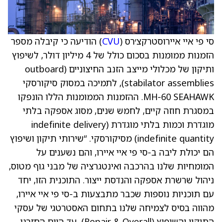
סי פי איי איירוסטרקצ׳רס (
CVU
) הודיעה כי קיבלה מספר
הזמנות ממומנות בסכום כולל של 4 מיליון דולר, לשיפוץ
ותיקון של מכלולי מייצב הזנב החיצוניים (outboard
stabilator assemblies), לתמיכה במסוק סיקורסקי
MH-60 SEAHAWK. ההזמנות הממומנות הללו הונפקו
במסגרת חוזה קיים, לחמש שנים, מסוג אספקה בלתי
מוגדרת וכמות בלתי מוגדרת (indefinite delivery
indefinite quantity) מסיקורסקי. “שירותי תיקון ושיפוץ
הם יכולת ליבה ב-סי פי איי איירו, והם נשענים על
המומחיות שלנו בהרכבה ואינטגרציה של מבני גוף מטוס,
ניהול שרשרת אספקה והנדסת ייצור. התוכנית הזו, יחד
עם תוכניות נוספות שכבר מתבצעות ב-סי פי איי איירו,
מהווה בסיס לצמיחה שלנו בתחום האסטרטגי של עסקי
התיקון והשיפוץ (Repair & Overall). עד היום החזרנו